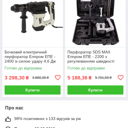
Бочковий електричний
Перфоратор SDS MAX
перфоратор Елпром ЕПЕ -
Елпром ЕПЕ - 2200 з
2400 із силою удару 4,6 Дж
регулюванням швидкості
Готово до відправки
Готово до відправки
3 298,30
5 188,36
₴
₴
3 880,35 ₴
5 701,50 ₴
Купити
Купити
Про нас
98% позитивних з 133 відгуків за рік