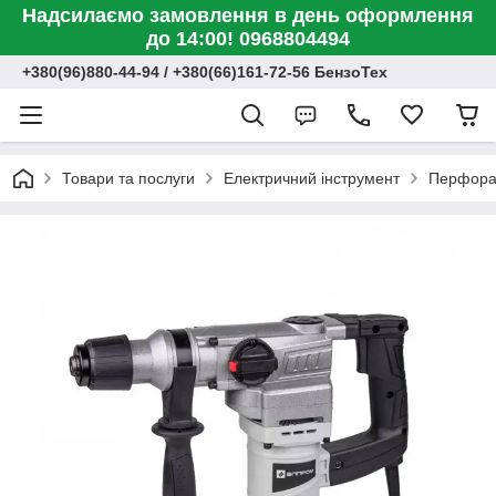
Надсилаємо замовлення в день оформлення
до 14:00! 0968804494
+380(96)880-44-94 / +380(66)161-72-56 БензоТех
Товари та послуги
Електричний інструмент
Перфора