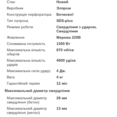
Стан
Новий
Виробник
Элпром
Конструкція перфоратора
Бочкової
Тип патрона
SDS-plus
Режими роботи
Свердління з ударом,
Свердління
Живлення
Мережа 220В
Споживана потужність
1300 Вт
Максимальна кількість
870 об/хв
обертів
Максимальна кількість
4000 уд/хв
ударів
Максимальна сила удару
4 Дж.
Вага
4 кг
Гарантійний термін
12 міс
Максимальний діаметр свердління
Максимальний діаметр
28 мм
свердління (бетон)
Максимальний діаметр
13 мм
свердління (метал)