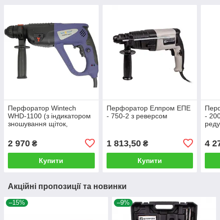
Перфоратор Wintech
Перфоратор Елпром ЕПЕ
Пер
WHD-1100 (з індикатором
- 750-2 з реверсом
- 20
зношування щіток,
реду
ударний, SDS-plus)
мех
2 970
1 813,50
4 2
₴
₴
Купити
Купити
Акційні пропозиції та новинки
–15%
–9%