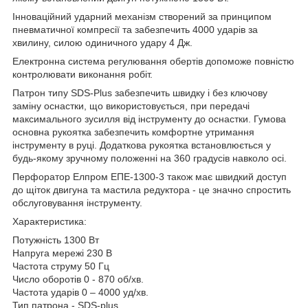
Інноваційний ударний механізм створений за принципом
пневматичної компресії та забезпечить 4000 ударів за
хвилину, силою одиничного удару 4 Дж.
Електронна система регулювання обертів допоможе повністю
контролювати виконання робіт.
Патрон типу SDS-Plus забезпечить швидку і без ключову
заміну оснастки, що використовується, при передачі
максимального зусилля від інструменту до оснастки. Гумова
основна рукоятка забезпечить комфортне утримання
інструменту в руці. Додаткова рукоятка встановлюється у
будь-якому зручному положенні на 360 градусів навколо осі.
Перфоратор Елпром ЕПЕ-1300-3 також має швидкий доступ
до щіток двигуна та мастила редуктора - це значно спростить
обслуговування інструменту.
Характеристика:
Потужність 1300 Вт
Напруга мережі 230 В
Частота струму 50 Гц
Число оборотів 0 - 870 об/хв.
Частота ударів 0 – 4000 уд/хв.
Тип патрона - SDS-plus