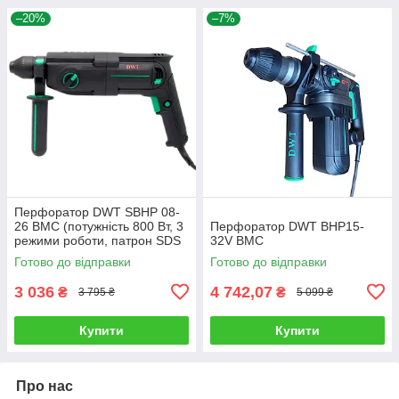
–20%
–7%
Перфоратор DWT SВНP 08-
26 BMC (потужність 800 Вт, 3
Перфоратор DWT BHP15-
режими роботи, патрон SDS
32V BMC
PLUS)
Готово до відправки
Готово до відправки
3 036
4 742,07
₴
₴
3 795 ₴
5 099 ₴
Купити
Купити
Про нас