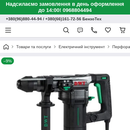
Надсилаємо замовлення в день оформлення
до 14:00! 0968804494
+380(96)880-44-94 / +380(66)161-72-56 БензоТех
Товари та послуги
Електричний інструмент
Перфора
–9%