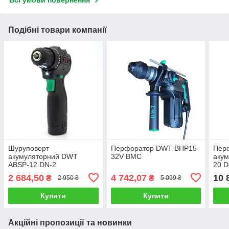
Всі умови повернення
Подібні товари компанії
Шуруповерт
Перфоратор DWT BHP15-
Пер
акумуляторний DWT
32V BMC
аку
ABSP-12 DN-2
20 D
(безщітковий, АКБ 12 В/2
В/4.
2 684,50
4 742,07
10 
₴
₴
2 950 ₴
5 099 ₴
Ач, зарядне)
Купити
Купити
Акційні пропозиції та новинки