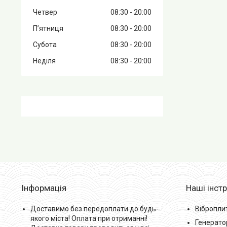
Четвер
08:30
20:00
Пʼятниця
08:30
20:00
Субота
08:30
20:00
Неділя
08:30
20:00
Інформація
Наші інст
Доставимо без передоплати до будь-
Вібропли
якого міста! Оплата при отриманні!
Генерато