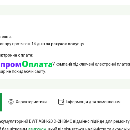
товару протягом 14 днів
за рахунок покупця
У компанії підключені електронні плате
вар не покидаючи сайту.
Характеристики
Інформація для замовлення
кумуляторний DWT ABH-20 D-2H BMC відмінно підійде для ремонту 
й безщітковим
двигуном
, який відрізняється надійністю та економіч