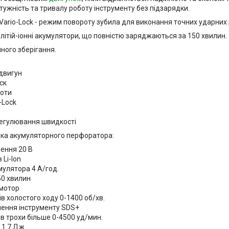
ужність та тривалу роботу інструменту без підзарядки.
Vario-Lock - режим повороту зубила для виконання точних ударних 
 літій-іонні акумулятори, що повністю заряджаються за 150 хвилин.
ного зберігання.
двигун
ск
боти
-Lock
егулювання швидкості
ка акумуляторного перфоратора:
ення 20 В
 Li-Ion
мулятора 4 А/год.
50 хвилин
 мотор
в холостого ходу 0-1400 об/хв.
лення інструменту SDS+
в трохи більше 0-4500 уд/мин.
 1.7 Дж