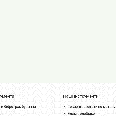
рументи
Наші інструменти
ти Вібротрамбування
Токарні верстати по металу
ри
Електролебідки