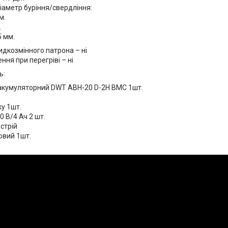
іаметр буріння/свердління:
м.
.
5 мм.
идкозмінного патрона – ні
ня при перегріві – ні
ь:
акумуляторний DWT ABH-20 D-2H BMC 1шт.
у 1шт.
 В/4 Ач 2 шт.
стрій
овий 1шт.