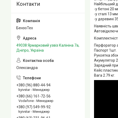
Найбільший д
-у бетоні 20 м
-у сталі 13 мм
-у деревині 3
Наявність шв
БензоТех
Автовідключен
Комплектніст
Перфоратор 
49038 Ярмарковий узвіз Калініна 7а,
Паспорт 1шт.
Дніпро, Україна
Рукоятка збок
Акумулятор 20
Зарядний при
Олександра
Кейс пластик
Вага 2.79 кг.
+380 (96) 880-44-94
kyivstar - Менеджер
+380 (66) 161-72-56
Vodafone - Менеджер
+380 (97) 549-99-92
kyivstar - Менеджер