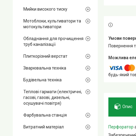
Мийки високого тиску
Мотоблоки, культиватори та
мотокультиватори
Обладнання для прочищення
труб каналізації
повернення 
Плиткорізний верстат
Зварювальна техніка
будь-який то
Будівельна техніка
Теплові гармати (електричні,
гасові, газові, дизельні,
осушувачі повітря)
Опис
Фарбувальна станція
Перфоратор
а
Витратний матеріал
Забезпечени