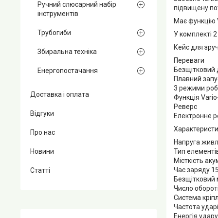
Ручний слюсарний набір
підвищену пот
інструментів
Має функцію 
Трубогиби
У комплекті 2
Кейс для зруч
Збиральна техніка
Переваги
Безщітковий 
Енергопостачання
Плавний запу
3 режими ро
Доставка і оплата
Функція Vario
Реверс
Відгуки
Електронне р
Характеристи
Про нас
Напруга живл
Тип елементів
Новини
Місткість аку
Час заряду 1
Статті
Безщітковий
Число обороті
Система кріп
Частота ударі
Енергія удару