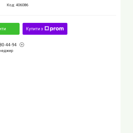
Код:
406086
ити
Купити з
880-44-94
Менеджер