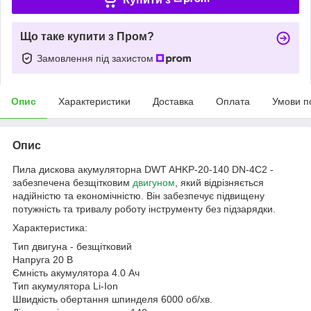
Що таке купити з Пром?
Замовлення під захистом
Опис
Характеристики
Доставка
Оплата
Умови п
Опис
Пила дискова акумуляторна DWT AHKP-20-140 DN-4C2 -
забезпечена безщітковим
двигуном
, який відрізняється
надійністю та економічністю. Він забезпечує підвищену
потужність та тривалу роботу інструменту без підзарядки.
Характеристика:
Тип двигуна - безщітковий
Напруга 20 В
Ємність акумулятора 4.0 Ач
Тип акумулятора Li-Ion
Швидкість обертання шпинделя 6000 об/хв.