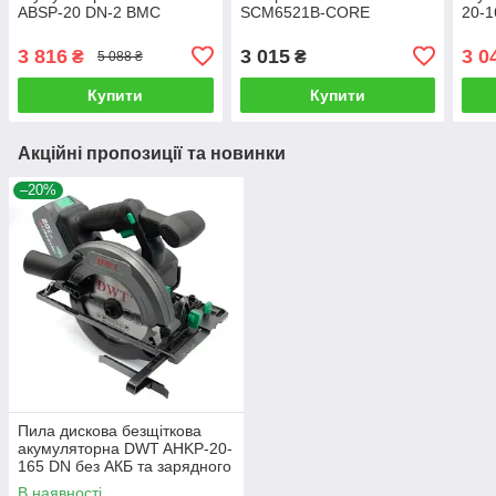
ABSP-20 DN-2 BMC
SCM6521B-CORE
20-1
(безщітковий, 2 АКБ 20 В /
SET224SB з АКБ 21 В / 4
заря
2.0 Ач, зарядне, кейс)
Ач
регу
3 816
3 015
3 0
₴
₴
5 088 ₴
про
Купити
Купити
Акційні пропозиції та новинки
–20%
Пила дискова безщіткова
акумуляторна DWT AHKP-20-
165 DN без АКБ та зарядного
з регулюванням глибини
В наявності