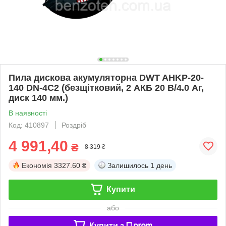
Пила дискова акумуляторна DWT AHKP-20-
140 DN-4C2 (безщітковий, 2 АКБ 20 В/4.0 Аг,
диск 140 мм.)
В наявності
Код: 410897
Роздріб
4 991,40
₴
8 319 ₴
Економія
3327.60 ₴
Залишилось
1 день
Купити
або
Купити з