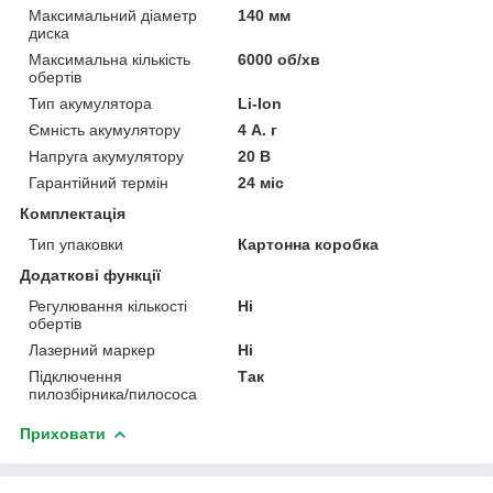
Максимальний діаметр
140 мм
диска
Максимальна кількість
6000 об/хв
обертів
Тип акумулятора
Li-Ion
Ємність акумулятору
4 А. г
Напруга акумулятору
20 В
Гарантійний термін
24 міс
Комплектація
Тип упаковки
Картонна коробка
Додаткові функції
Регулювання кількості
Ні
обертів
Лазерний маркер
Ні
Підключення
Так
пилозбірника/пилососа
Приховати