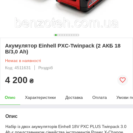
Акумулятор Einhell PXC-Twinpack (2 АКБ 18
В/3,0 Ah)
Немає в наявності
Код: 4511631
Роздріб
4 200
₴
Опис
Характеристики
Доставка
Оплата
Умови п
Опис
Набір із двох акумуляторів Einhell 18V PXC PLUS Twinpack 3.0
Ah є представником сімейства інструментів Power X-Change.