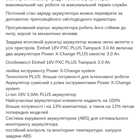
максимальний час роботи та максимальний термін служби.
Поточний стан заряду акумулятора можна перевірити за
допомогою трипозиційного світлодіодного індикатора.
Прогумований корпус акумулятора робить його стійким до
пилу, корозії та механічних впливів.
Завдяки втопленій рукоятці акумулятор можна легко витягти з
усіх пристроїв. Einhell 18V PXC PLUS Twinpack 3.0 Ah включає
два акумулятори Power X-Change PLUS ємністю 3,0 Ач.
Особливості Einhell 18V PXC PLUS Twinpack 3.0 Ah:
лінійка інструменту Power X-Change system
Технологія PLUS: більше потужності для інтенсивної роботи
Акумулятор сумісний з усіма інструментами Power X-Change
system
Li-ion 18V 3,0Аh PLUS акумулятор:
Найсучасніші акумуляторні елементи надають на 100%
більше потужності і на 13% компактніші, а також на 12% легше
попередніх моделей.
Система керування акумулятором (ABS) для оптимального
моніторингу акумулятора
постійний контроль та моніторинг температури, напруги
завдяки ABS