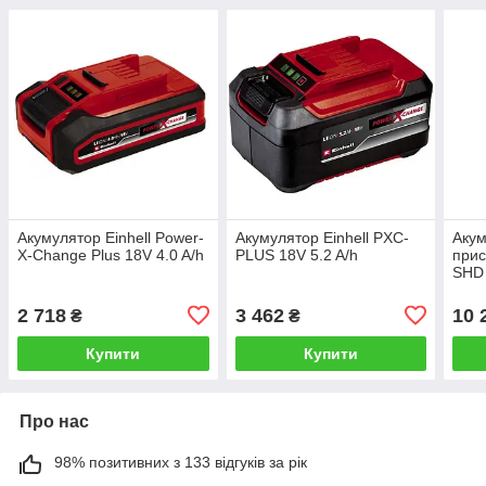
Акумулятор Einhell Power-
Акумулятор Einhell PXC-
Акум
X-Change Plus 18V 4.0 A/h
PLUS 18V 5.2 A/h
прис
SHD 
заря
2 718
3 462
10 
₴
₴
Купити
Купити
Про нас
98% позитивних з 133 відгуків за рік