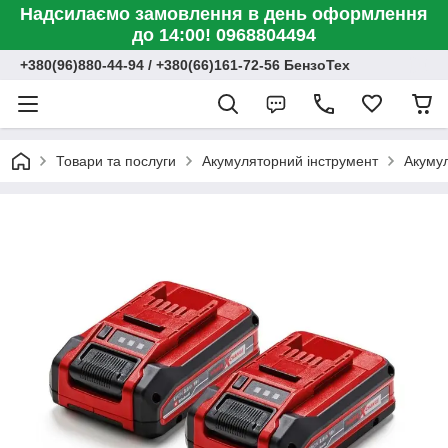
Надсилаємо замовлення в день оформлення
до 14:00! 0968804494
+380(96)880-44-94 / +380(66)161-72-56 БензоТех
Товари та послуги
Акумуляторний інструмент
Акумул