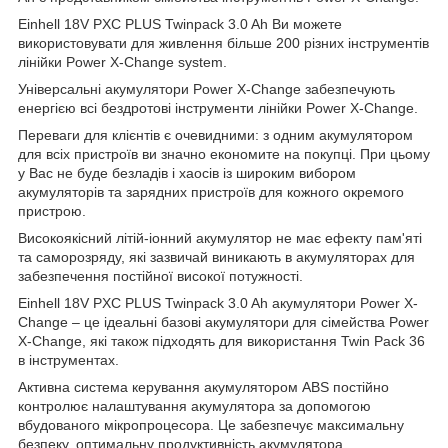
Einhell 18V PXC PLUS Twinpack 3.0 Ah Ви можете
використовувати для живлення більше 200 різних інструментів
лінійки Power X-Change system.
Універсальні акумулятори Power X-Change забезпечують
енергією всі бездротові інструменти лінійки Power X-Change.
Переваги для клієнтів є очевидними: з одним акумулятором
для всіх пристроїв ви значно економите на покупці. При цьому
у Вас не буде безладів і хаосів із широким вибором
акумуляторів та зарядних пристроїв для кожного окремого
пристрою.
Високоякісний літій-іонний акумулятор не має ефекту пам'яті
та саморозряду, які зазвичай виникають в акумуляторах для
забезпечення постійної високої потужності.
Einhell 18V PXC PLUS Twinpack 3.0 Ah акумулятори Power X-
Change – це ідеальні базові акумулятори для сімейства Power
X-Change, які також підходять для використання Twin Pack 36
в інструментах.
Активна система керування акумулятором ABS постійно
контролює налаштування акумулятора за допомогою
вбудованого мікропроцесора. Це забезпечує максимальну
безпеку, оптимальну продуктивність акумулятора,