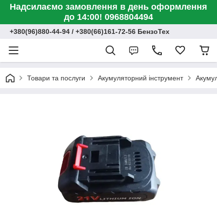
Надсилаємо замовлення в день оформлення
до 14:00! 0968804494
+380(96)880-44-94 / +380(66)161-72-56 БензоТех
Товари та послуги
Акумуляторний інструмент
Акумул