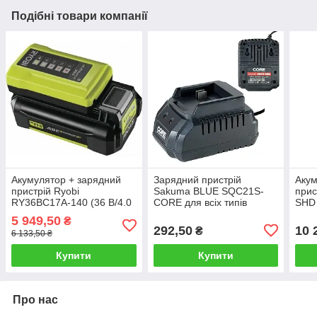
Подібні товари компанії
Акумулятор + зарядний
Зарядний пристрій
Акум
пристрій Ryobi
Sakuma BLUE SQC21S-
прис
RY36BC17A-140 (36 В/4.0
CORE для всіх типів
SHD 
Ач)
батарей системи CORE
заря
5 949,50
₴
292,50
10 
₴
6 133,50 ₴
Купити
Купити
Про нас