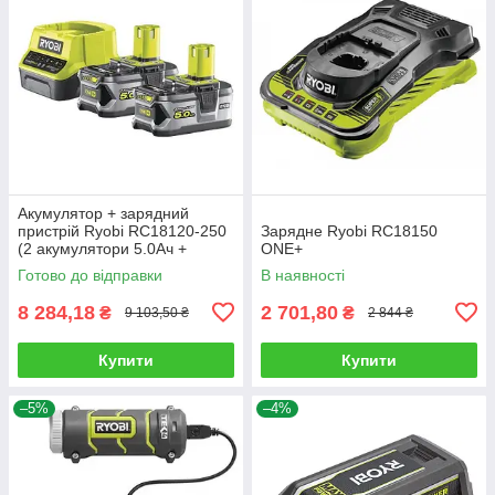
Акумулятор + зарядний
пристрій Ryobi RC18120-250
Зарядне Ryobi RC18150
(2 акумулятори 5.0Aч +
ONE+
зарядний пристрій RC18120)
Готово до відправки
В наявності
8 284,18
2 701,80
₴
₴
9 103,50 ₴
2 844 ₴
Купити
Купити
–5%
–4%