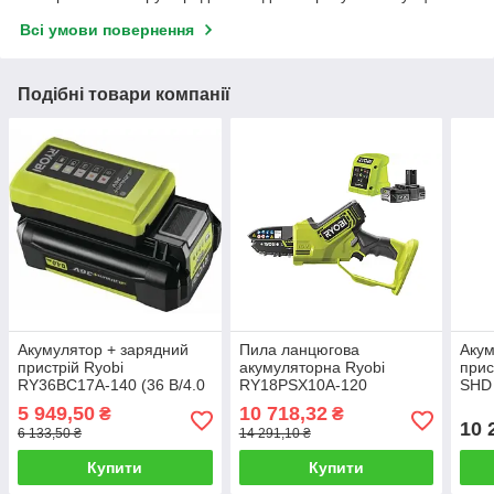
Всі умови повернення
Подібні товари компанії
Акумулятор + зарядний
Пила ланцюгова
Акум
пристрій Ryobi
акумуляторна Ryobi
прис
RY36BC17A-140 (36 В/4.0
RY18PSX10A-120
SHD 
Ач)
(безщіткова, АКБ 18 В/2,0
заря
5 949,50
10 718,32
₴
₴
Ач, зарядне, шина 10 см)
10 
6 133,50 ₴
14 291,10 ₴
Купити
Купити