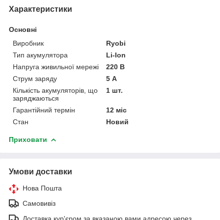
Характеристики
Основні
Виробник
Ryobi
Тип акумулятора
Li-Ion
Напруга живильної мережі
220 В
Струм заряду
5 А
Кількість акумуляторів, що
1 шт.
заряджаються
Гарантійний термін
12 міс
Стан
Новий
Приховати
Умови доставки
Нова Пошта
Самовивіз
Доставка кур'єром за вказаною вами адресою через