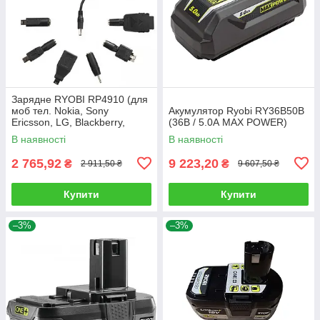
Зарядне RYOBI RP4910 (для
моб тел. Nokia, Sony
Акумулятор Ryobi RY36B50B
Ericsson, LG, Blackberry,
(36В / 5.0А MAX POWER)
Apple)
В наявності
В наявності
2 765,92
9 223,20
₴
₴
2 911,50 ₴
9 607,50 ₴
Купити
Купити
–3%
–3%