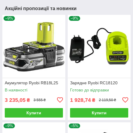
Акційні пропозиції та новинки
–9%
–9%
Акумулятор Ryobi RB18L25
Зарядне Ryobi RC18120
В наявності
Готово до відправки
3 235,05
1 928,74
₴
₴
3 555 ₴
2 119,50 ₴
Купити
Купити
–9%
–5%