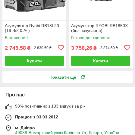
Акумулятор Ryobi RB18L20
Акумулятор RYOBI RB1850X
(18 В/2.0 Ач)
(без пакування)
В наявності
Готово до відправки
2 745,58
3 758,26
₴
₴
2 830,50 ₴
3 874,50 ₴
Купити
Купити
Показати ще
Про нас
98% позитивних з 133 відгуків за рік
Працює з 03.03.2012
м. Дніпро
49038 Ярмарковий узвіз Калініна 7а, Дніпро, Україна