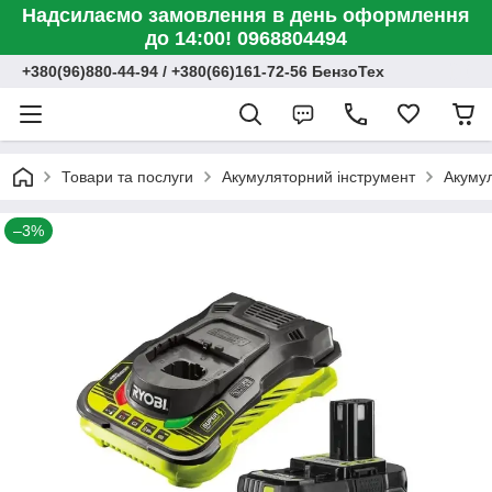
Надсилаємо замовлення в день оформлення
до 14:00! 0968804494
+380(96)880-44-94 / +380(66)161-72-56 БензоТех
Товари та послуги
Акумуляторний інструмент
Акумул
–3%