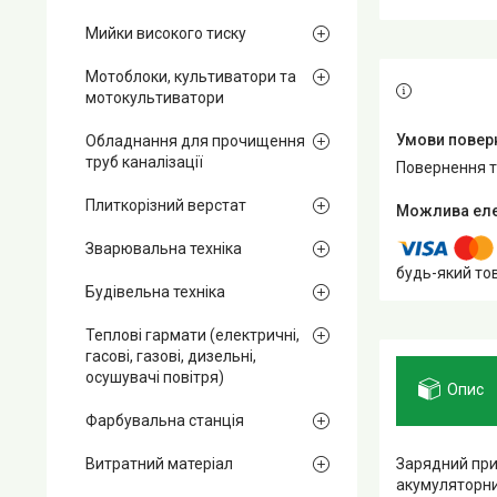
Мийки високого тиску
Мотоблоки, культиватори та
мотокультиватори
Обладнання для прочищення
труб каналізації
повернення 
Плиткорізний верстат
Зварювальна техніка
будь-який то
Будівельна техніка
Теплові гармати (електричні,
гасові, газові, дизельні,
осушувачі повітря)
Опис
Фарбувальна станція
Зарядний при
Витратний матеріал
акумуляторни