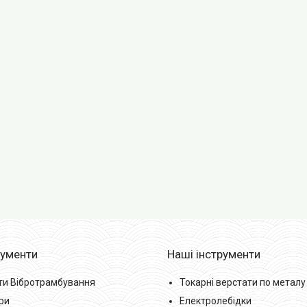
рументи
Наші інструменти
ти Вібротрамбування
Токарні верстати по металу
ри
Електролебідки