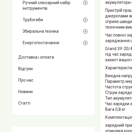
акумулятори о
Ручний слюсарний набір
інструментів
Пристрій прац
джерелами жи
Трубогиби
сприяє швидкі
технічним ви
Збиральна техніка
Час повної з
заряджання ш
Енергопостачання
Grand ЗУ-20/
під час заряд
Доставка і оплата
захист вашог
Характеристи
Відгуки
Вихідна напру
Про нас
Параметр мер
Частота струм
Новини
Струм зарядк
Тип акумулято
Статті
Час зарядки а
Вага 0,8 кг.
Комплектація
зарядний при
упаковка кор