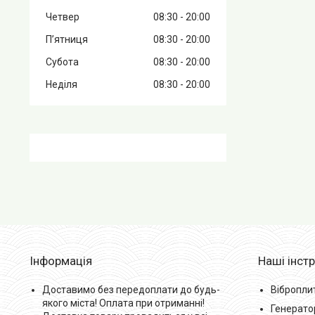
Четвер
08:30
20:00
Пʼятниця
08:30
20:00
Субота
08:30
20:00
Неділя
08:30
20:00
Інформація
Наші інст
Доставимо без передоплати до будь-
Вібропли
якого міста! Оплата при отриманні!
Генерато