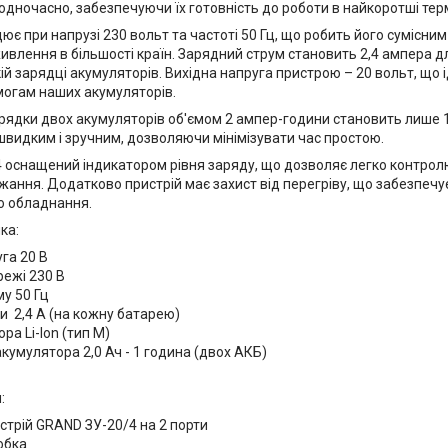
дночасно, забезпечуючи їх готовність до роботи в найкоротші терм
ює при напрузі 230 вольт та частоті 50 Гц, що робить його сумісни
влення в більшості країн. Зарядний струм становить 2,4 ампера дл
й зарядці акумуляторів. Вихідна напруга пристрою – 20 вольт, що 
могам наших акумуляторів.
арядки двох акумуляторів об'ємом 2 ампер-години становить лише 1
видким і зручним, дозволяючи мінімізувати час простою.
4 оснащений індикатором рівня заряду, що дозволяє легко контрол
жання. Додатково пристрій має захист від перегріву, що забезпечує
о обладнання.
ка:
га 20 В
ежі 230 В
у 50 Гц
и 2,4 А (на кожну батарею)
ра Li-Ion (тип М)
кумулятора 2,0 Ач - 1 година (двох АКБ)
:
стрій GRAND ЗУ-20/4 на 2 порти
обка