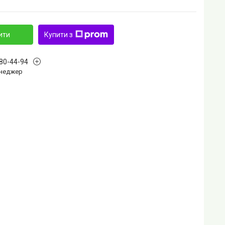
ити
Купити з
880-44-94
Менеджер