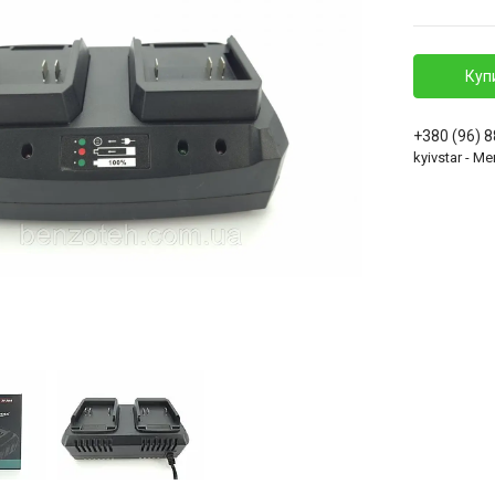
Куп
+380 (96) 
kyivstar - 