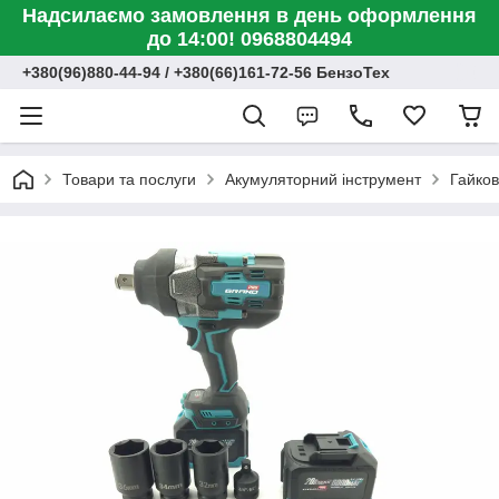
Надсилаємо замовлення в день оформлення
до 14:00! 0968804494
+380(96)880-44-94 / +380(66)161-72-56 БензоТех
Товари та послуги
Акумуляторний інструмент
Гайко