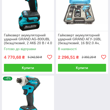
Гайковерт акумуляторний
Гайковерт акумуляторний
ударний GRAND AG-800UBL
ударний GRAND АГУ-16BL
(безщітковий, 2 АКБ 20 В / 4.0
(безщітковий, 16 В/2.0 Ач,
Ач, зарядне)
зарядне, кейс)
Готово до відправки
В наявності
4 770,68
2 296,51
₴
₴
5 242,50 ₴
2 392,20 ₴
Купити
Купити
–4%