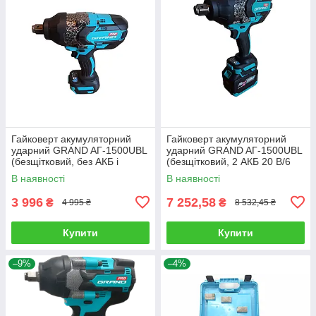
Гайковерт акумуляторний
Гайковерт акумуляторний
ударний GRAND AГ-1500UBL
ударний GRAND AГ-1500UBL
(безщітковий, без АКБ і
(безщітковий, 2 АКБ 20 В/6
зарядного пристрою)
Ач, зарядне)
В наявності
В наявності
3 996
7 252,58
₴
₴
4 995 ₴
8 532,45 ₴
Купити
Купити
–9%
–4%