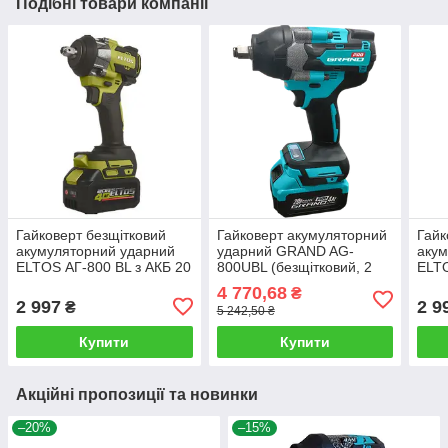
Подібні товари компанії
Гайковерт безщітковий
Гайковерт акумуляторний
Гайк
акумуляторний ударний
ударний GRAND AG-
акум
ELTOS АГ-800 BL з АКБ 20
800UBL (безщітковий, 2
ELTO
В/4 Ач та зарядним
АКБ 20 В / 4.0 Ач,
В/4 
4 770,68
₴
зарядне)
2 997
2 9
₴
5 242,50 ₴
Купити
Купити
Акційні пропозиції та новинки
–20%
–15%