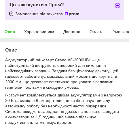
Що таке купити з Пром?
Замовлення під захистом
Опис
Характеристики
Доставка
Оплата
Умови п
Опис
Акумуляторний гайковерт Grand АГ-2000UBL – це
найпотужніший інструмент, створений для виконання
найскладніших завдань. Завдяки безщітковому двигуну, цей
гайковерт забезпечує максимальний момент, що крутить, в
2000 Нм, що дозволяє ефективно працювати з великими
гвинтами і болтами в складних умовах.
Інструмент комплектується двома акумуляторами з напругою
20 В та ємністю 6 ампер-годин, що забезпечує тривалу
автономну роботу без необхідності частої підзарядки.
Система швидкого заряджання дозволяє повністю зарядити
акумулятори за 1,5 години, що значно підвищує
продуктивність та мінімізує простої.