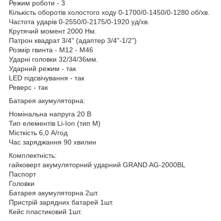
Режим роботи - 3
Кількість оборотів холостого ходу 0-1700/0-1450/0-1280 об/хв.
Частота ударів 0-2550/0-2175/0-1920 уд/хв.
Крутячий момент 2000 Нм.
Патрон квадрат 3/4" (адаптер 3/4"-1/2")
Розмір гвинта - М12 - М46
Ударні головки 32/34/36мм.
Ударний режим - так
LED підсвічування - так
Реверс - так
Батарея акумуляторна:
Номінальна напруга 20 В
Тип елементів Li-Ion (тип М)
Місткість 6,0 А/год
Час заряджання 90 хвилин
Комплектність:
гайковерт акумуляторний ударний GRAND AG-2000BL
Паспорт
Головки
Батарея акумуляторна 2шт.
Пристрій зарядних батарей 1шт.
Кейс пластиковий 1шт.