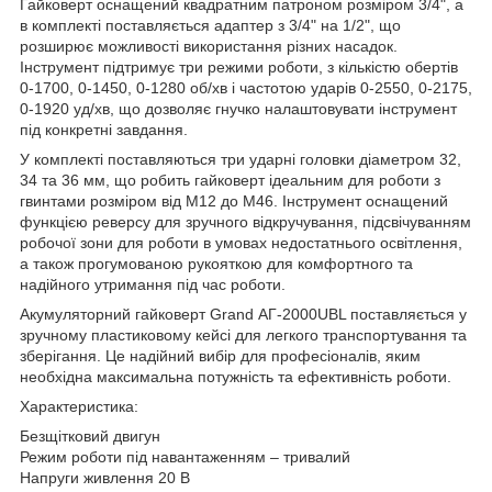
Гайковерт оснащений квадратним патроном розміром 3/4", а
в комплекті поставляється адаптер з 3/4" на 1/2", що
розширює можливості використання різних насадок.
Інструмент підтримує три режими роботи, з кількістю обертів
0-1700, 0-1450, 0-1280 об/хв і частотою ударів 0-2550, 0-2175,
0-1920 уд/хв, що дозволяє гнучко налаштовувати інструмент
під конкретні завдання.
У комплекті поставляються три ударні головки діаметром 32,
34 та 36 мм, що робить гайковерт ідеальним для роботи з
гвинтами розміром від М12 до М46. Інструмент оснащений
функцією реверсу для зручного відкручування, підсвічуванням
робочої зони для роботи в умовах недостатнього освітлення,
а також прогумованою рукояткою для комфортного та
надійного утримання під час роботи.
Акумуляторний гайковерт Grand АГ-2000UBL поставляється у
зручному пластиковому кейсі для легкого транспортування та
зберігання. Це надійний вибір для професіоналів, яким
необхідна максимальна потужність та ефективність роботи.
Характеристика:
Безщітковий двигун
Режим роботи під навантаженням – тривалий
Напруги живлення 20 В