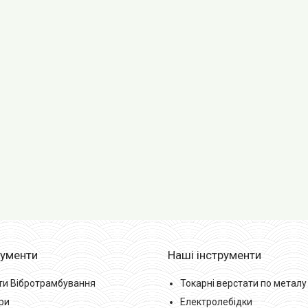
рументи
Наші інструменти
ти Вібротрамбування
Токарні верстати по металу
ри
Електролебідки