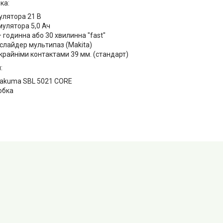
ка:
улятора 21 В
мулятора 5,0 Ач
 годинна або 30 хвилинна "fast"
 слайдер мультипаз (Makita)
крайніми контактами 39 мм. (стандарт)
:
Sakuma SBL 5021 CORE
обка