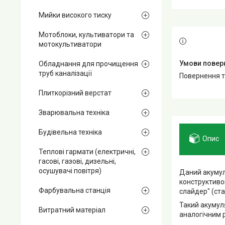
Мийки високого тиску
Мотоблоки, культиватори та
мотокультиватори
Обладнання для прочищення
труб каналізації
повернення 
Плиткорізний верстат
Зварювальна техніка
Будівельна техніка
Опис
Теплові гармати (електричні,
гасові, газові, дизельні,
осушувачі повітря)
Даний акумул
конструктиво
Фарбувальна станція
слайдер" (ст
Такий акумул
Витратний матеріал
аналогічним 