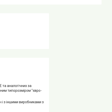
та аналогічних за
сним типорозміром "євро-
ан і з іншими виробниками з