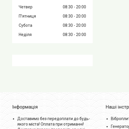
Четвер
08:30
20:00
Пʼятниця
08:30
20:00
Субота
08:30
20:00
Неділя
08:30
20:00
Інформація
Наші інст
Доставимо без передоплати до будь-
Вібропли
якого міста! Оплата при отриманні!
Генерато