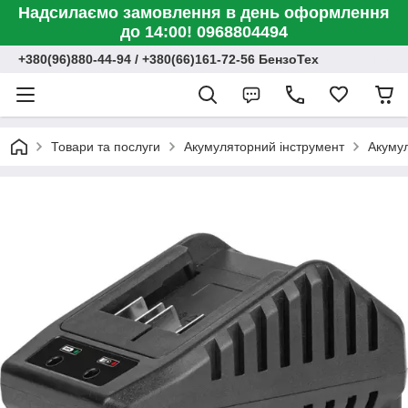
Надсилаємо замовлення в день оформлення
до 14:00! 0968804494
+380(96)880-44-94 / +380(66)161-72-56 БензоТех
Товари та послуги
Акумуляторний інструмент
Акумул