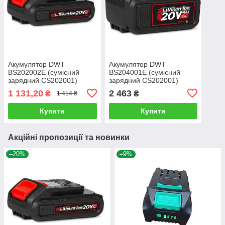
Акумулятор DWT
Акумулятор DWT
BS202002E (сумісний
BS204001E (сумісний
зарядний CS202001)
зарядний CS202001)
1 131,20
2 463
₴
₴
1 414 ₴
Купити
Купити
Акційні пропозиції та новинки
–20%
–9%