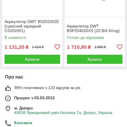
Акумулятор DWT BS202002E
(сумісний зарядний
Акумулятор DWT
CS202001)
BSP204026XS (20 В/4 А/год)
В наявності
Готово до відправки
1 131,20
1 710,80
₴
₴
1 414 ₴
1 880 ₴
Купити
Купити
Про нас
98% позитивних з 133 відгуків за рік
Працює з 03.03.2012
м. Дніпро
49038 Ярмарковий узвіз Калініна 7а, Дніпро, Україна
Контакти