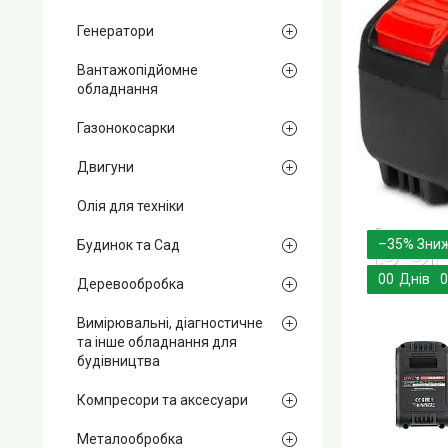
Генератори
Вантажопідйомне
обладнання
Газонокосарки
Двигуни
Олія для техніки
–35%
Будинок та Сад
0
0
Днів
0
Деревообробка
Вимірювальні, діагностичне
та інше обладнання для
будівництва
Компресори та аксесуари
Металообробка