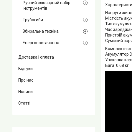
Ручний слюсарний набір
Характеристи
інструментів
Напруги живл
Місткість аку
Трубогиби
Тип акумулято
Час заряджан
Збиральна техніка
Пристрій аку
Сумісний зар
Енергопостачання
Комплектніст
Акумулятор D
Доставка і оплата
Упаковка кар
Вага 0.68 кг.
Відгуки
Про нас
Новини
Статті