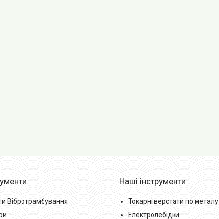
рументи
Наші інструменти
ти Вібротрамбування
Токарні верстати по металу
ри
Електролебідки