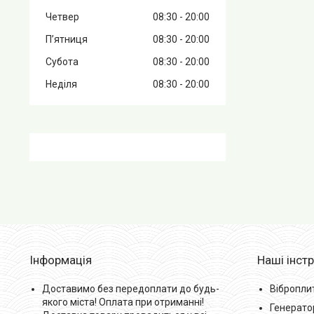
Четвер
08:30
20:00
Пʼятниця
08:30
20:00
Субота
08:30
20:00
Неділя
08:30
20:00
Інформація
Наші інст
Доставимо без передоплати до будь-
Вібропли
якого міста! Оплата при отриманні!
Генерато