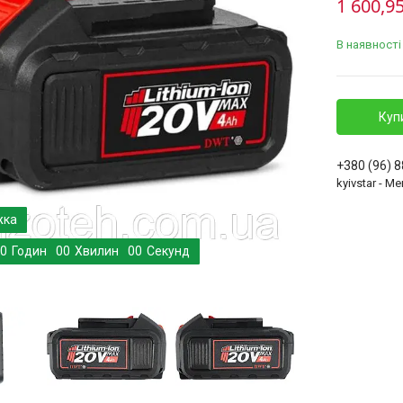
1 600,95
В наявності
Куп
+380 (96) 
kyivstar - 
0
Годин
0
0
Хвилин
0
0
Секунд