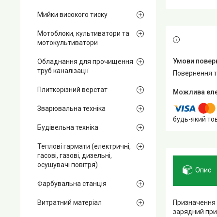
Мийки високого тиску
Мотоблоки, культиватори та
мотокультиватори
Обладнання для прочищення
труб каналізації
повернення 
Плиткорізний верстат
Зварювальна техніка
будь-який то
Будівельна техніка
Теплові гармати (електричні,
гасові, газові, дизельні,
осушувачі повітря)
Опис
Фарбувальна станція
Призначення 
Витратний матеріал
зарядний при