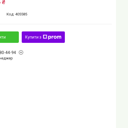
 ₴
Код:
405585
ити
Купити з
880-44-94
Менеджер