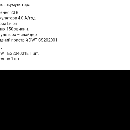
ка акумулятора
ення 20 В
мулятора 4.0 А/год
ра Li-ion
ня 150 хвилин.
мулятора – слайдер
ядний пристрій DWT CS202001
ь:
WT BS204001E 1 шт.
тонна 1 шт.