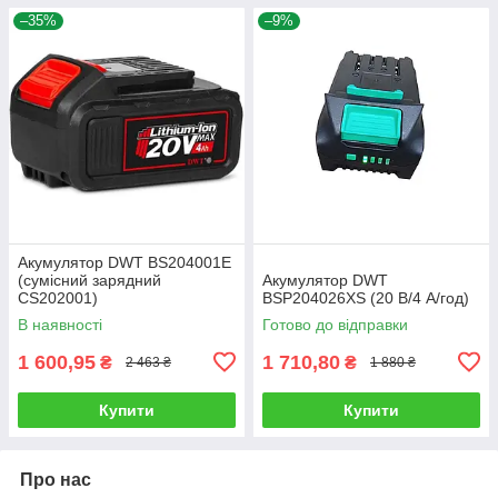
–35%
–9%
Акумулятор DWT BS204001E
(сумісний зарядний
Акумулятор DWT
CS202001)
BSP204026XS (20 В/4 А/год)
В наявності
Готово до відправки
1 600,95
1 710,80
₴
₴
2 463 ₴
1 880 ₴
Купити
Купити
Про нас