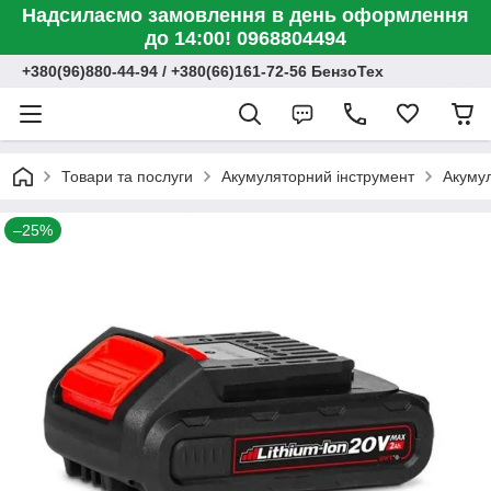
Надсилаємо замовлення в день оформлення
до 14:00! 0968804494
+380(96)880-44-94 / +380(66)161-72-56 БензоТех
Товари та послуги
Акумуляторний інструмент
Акумул
–25%