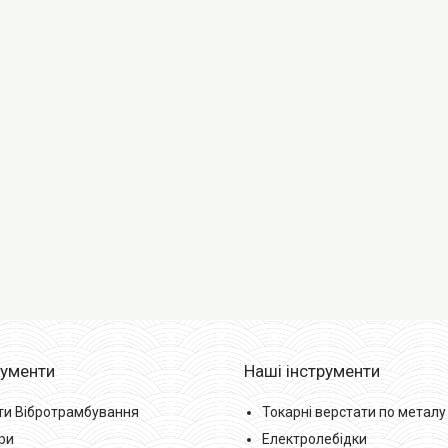
рументи
Наші інструменти
ти Вібротрамбування
Токарні верстати по металу
ри
Електролебідки