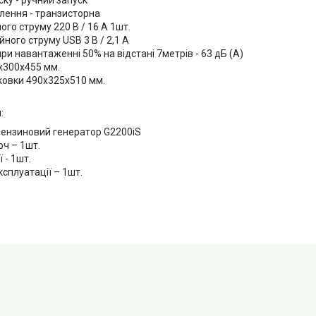
ку - ручний запуск
лення - транзисторна
ого струму 220 В / 16 А 1шт.
йного струму USB 3 В / 2,1 А
ри навантаженні 50% на відстані 7метрів - 63 дБ (А)
х300х455 мм.
ковки 490х325х510 мм.
:
бензиновий генератор G2200iS
юч – 1шт.
 - 1шт.
ксплуатації – 1шт.