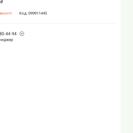
 ₴
вності
Код:
099911445
880-44-94
Менеджер