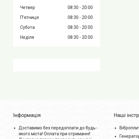
Четвер
08:30
20:00
Пʼятниця
08:30
20:00
Субота
08:30
20:00
Неділя
08:30
20:00
Інформація
Наші інст
Доставимо без передоплати до будь-
Вібропли
якого міста! Оплата при отриманні!
Генерато