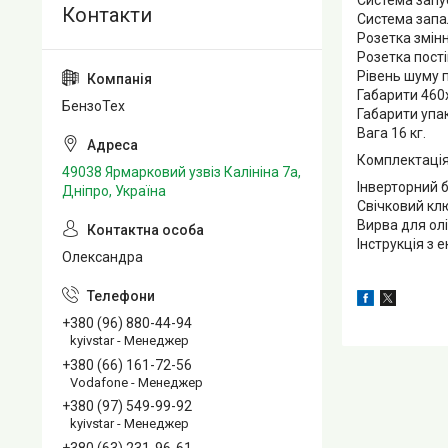
Система запус
Система запа
Розетка змінн
Розетка пості
Рівень шуму п
Габарити 460
БензоТех
Габарити упа
Вага 16 кг.
Комплектація
49038 Ярмарковий узвіз Калініна 7а,
Інверторний 
Дніпро, Україна
Свічковий кл
Вирва для олії
Інструкція з е
Олександра
+380 (96) 880-44-94
kyivstar - Менеджер
+380 (66) 161-72-56
Vodafone - Менеджер
+380 (97) 549-99-92
kyivstar - Менеджер