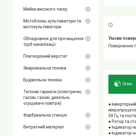
Мийки високого тиску
Мотоблоки, культиватори та
мотокультиватори
Обладнання для прочищення
труб каналізації
повернення 
Плиткорізний верстат
Зварювальна техніка
Будівельна техніка
Опис
Теплові гармати (електричні,
гасові, газові, дизельні,
осушувачі повітря)
● Інверторни
мікропроцесо
Фарбувальна станція
50 Гц та пост
● Ротор та ст
Витратний матеріал
● Індикатор н
● Індикатор 