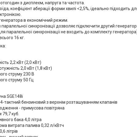
отогодин з дисплеєм, напруга та частота.
оїда, коефіцієнт аберації форми хвилі <2,5%, ідеально підходить дл
ктронікою.
генератора в економічний режим.
 паралельної синхронізації дозволяє підключити другий генератор 
ля паралельної синхронізації не входить до комплекту генератора)
всього 16 кг.
ка:
сть 2,2 кВт (2,0 кВт)
тужність 2,0 кВт (1,8 кВт)
ого струму 230 В
ого струму 50 Гц
на SGE148i
- 4-тактний бензиновий з верхнім розташуванням клапанів
одження - примусова повітряна
 79,7 куб.
ивного бака 4,0 літра
ома витрата палива 0,32 л/кВтч
0,6 літрів