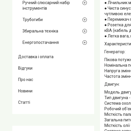
Ручний слюсарний набір
● Лічильник м
інструментів
● Чиста синус
чутливою еле
● Перемикач 
Трубогиби
● Розетка для
кВА (кабель д
Збиральна техніка
● Легка вага, 
Енергопостачання
Характеристи
Генератор:
Доставка і оплата
Пікова потужні
Номінальна по
Відгуки
Напруга змінн
Частота змінн
Про нас
Двигун:
Новини
Модель двигу
Тип двигуна 
Статті
Система охол
Робочий об'єм
Місткість пал
Загальна пит
Місткість олії 