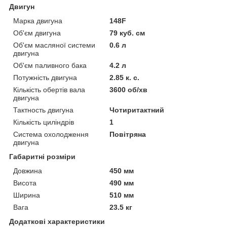
Двигун
Марка двигуна
148F
Об'єм двигуна
79 куб. см
Об'єм масляної системи
0.6 л
двигуна
Об'єм паливного бака
4.2 л
Потужність двигуна
2.85 к. с.
Кількість обертів вала
3600 об/хв
двигуна
Тактность двигуна
Чотиритактний
Кількість циліндрів
1
Система охолодження
Повітряна
двигуна
Габаритні розміри
Довжина
450 мм
Висота
490 мм
Ширина
510 мм
Вага
23.5 кг
Додаткові характеристики