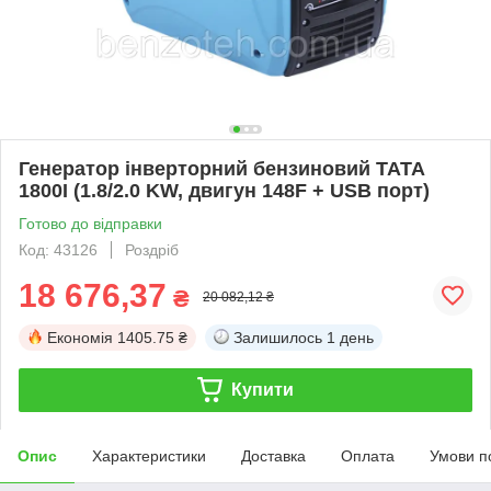
Генератор інверторний бензиновий ТАТА
1800I (1.8/2.0 KW, двигун 148F + USB порт)
Готово до відправки
Код: 43126
Роздріб
18 676,37
₴
20 082,12 ₴
Економія
1405.75 ₴
Залишилось
1 день
Купити
Опис
Характеристики
Доставка
Оплата
Умови п