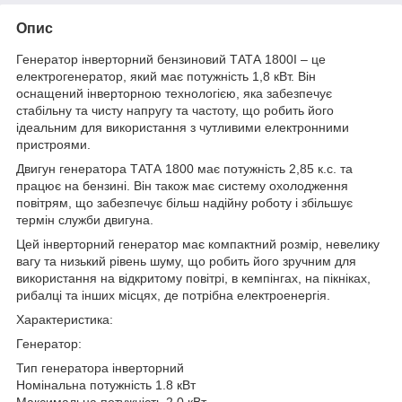
Опис
Генератор інверторний бензиновий ТАТА 1800I – це
електрогенератор, який має потужність 1,8 кВт. Він
оснащений інверторною технологією, яка забезпечує
стабільну та чисту напругу та частоту, що робить його
ідеальним для використання з чутливими електронними
пристроями.
Двигун генератора ТАТА 1800 має потужність 2,85 к.с. та
працює на бензині. Він також має систему охолодження
повітрям, що забезпечує більш надійну роботу і збільшує
термін служби двигуна.
Цей інверторний генератор має компактний розмір, невелику
вагу та низький рівень шуму, що робить його зручним для
використання на відкритому повітрі, в кемпінгах, на пікніках,
рибалці та інших місцях, де потрібна електроенергія.
Характеристика:
Генератор:
Тип генератора інверторний
Номінальна потужність 1.8 кВт
Максимальна потужність 2.0 кВт