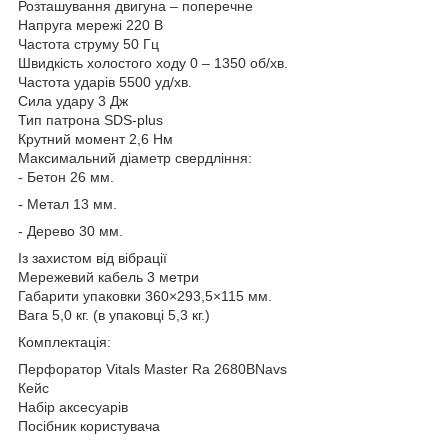
Розташування двигуна – поперечне
Напруга мережі 220 В
Частота струму 50 Гц
Швидкість холостого ходу 0 – 1350 об/хв.
Частота ударів 5500 уд/хв.
Сила удару 3 Дж
Тип патрона SDS-plus
Крутний момент 2,6 Нм
Максимальний діаметр свердління:
- Бетон 26 мм.
- Метал 13 мм.
- Дерево 30 мм.
Із захистом від вібрації
Мережевий кабель 3 метри
Габарити упаковки 360×293,5×115 мм.
Вага 5,0 кг. (в упаковці 5,3 кг.)
Комплектація:
Перфоратор Vitals Master Ra 2680BNavs
Кейс
Набір аксесуарів
Посібник користувача