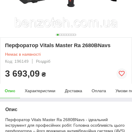
Перфоратор Vitals Master Ra 2680BNavs
Немає в наявності
Код: 196149
Роздріб
3 693,09
₴
Опис
Характеристики
Доставка
Оплата
Умови п
Опис
Перфоратор Vitals Master Ra 2680BNavs - ідеальний
інструмент для професійних робіт. Головна особливість цього
перфоратора – його вражаюча антивібраційна система (AVS),