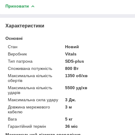
Приховати
Характеристики
Основні
Стан
Новий
Виробник
Vitals
Тип патрона
SDS-plus
Споживана потужність
800 Вт
Максимальна кількість
1350 об/хв
обертів
Максимальна кількість
5500 уд/хв
ударів
Максимальна сила удару
3 Дж.
Довжина мережевого
3 м
кабелю
Вага
5 кг
Гарантійний термін
36 міс
Максимальний діаметр свердління