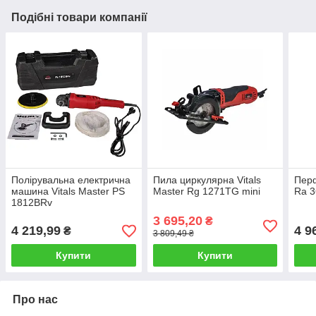
Подібні товари компанії
Полірувальна електрична
Пила циркулярна Vitals
Перф
машина Vitals Master PS
Master Rg 1271TG mini
Ra 
1812BRv
3 695,20
₴
4 219,99
4 9
₴
3 809,49 ₴
Купити
Купити
Про нас