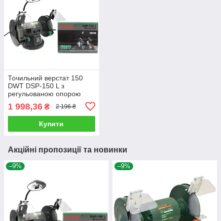
Точильний верстат 150
DWT DSP-150 L з
регульованою опорою
заготівки
1 998,36
₴
2 196 ₴
Купити
Акційні пропозиції та новинки
–9%
–9%