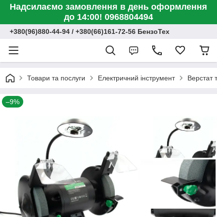
Надсилаємо замовлення в день оформлення
до 14:00! 0968804494
+380(96)880-44-94 / +380(66)161-72-56 БензоТех
Товари та послуги
Електричний інструмент
Верстат 
–9%