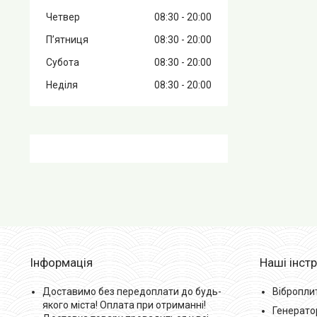
Четвер
08:30
20:00
Пʼятниця
08:30
20:00
Субота
08:30
20:00
Неділя
08:30
20:00
Інформація
Наші інст
Доставимо без передоплати до будь-
Вібропли
якого міста! Оплата при отриманні!
Генерато