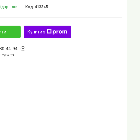
відправки
Код:
413345
ити
Купити з
880-44-94
Менеджер