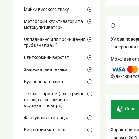
Мийки високого тиску
Мотоблоки, культиватори та
мотокультиватори
Обладнання для прочищення
труб каналізації
повернення 
Плиткорізний верстат
Зварювальна техніка
будь-який то
Будівельна техніка
Теплові гармати (електричні,
гасові, газові, дизельні,
осушувачі повітря)
Опис
Фарбувальна станція
Характеристи
Витратний матеріал
Напруга 20 В