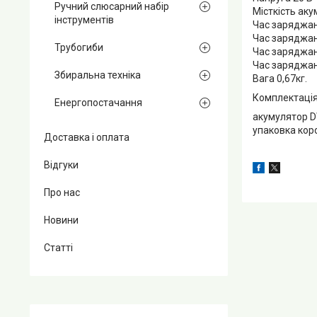
Ручний слюсарний набір
Місткість аку
інструментів
Час заряджан
Час заряджан
Трубогиби
Час заряджан
Час заряджан
Збиральна техніка
Вага 0,67кг.
Комплектація
Енергопостачання
акумулятор 
упаковка кор
Доставка і оплата
Відгуки
Про нас
Новини
Статті