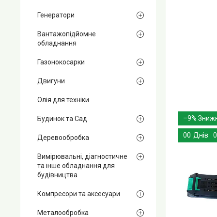
Генератори
Вантажопідйомне
обладнання
Газонокосарки
Двигуни
Олія для техніки
–9%
Будинок та Сад
0
0
Днів
0
Деревообробка
Вимірювальні, діагностичне
та інше обладнання для
будівництва
Компресори та аксесуари
Металообробка