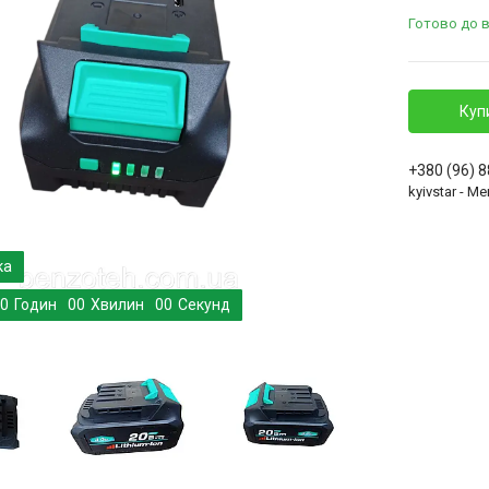
Готово до 
Куп
+380 (96) 
kyivstar - 
0
Годин
0
0
Хвилин
0
0
Секунд