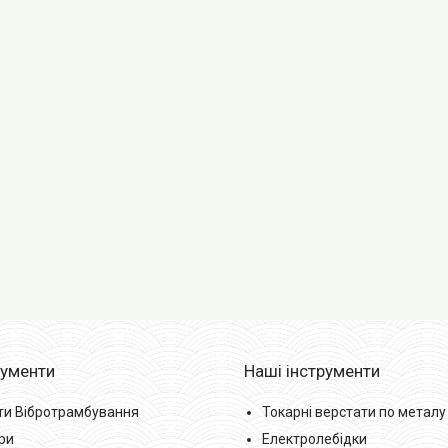
рументи
Наші інструменти
ти Вібротрамбування
Токарні верстати по металу
ри
Електролебідки