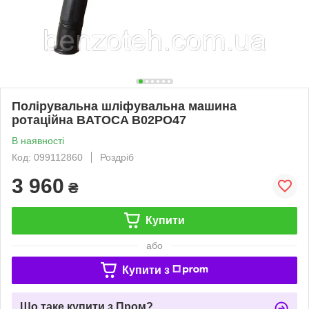
Полірувальна шліфувальна машина
ротаційна BATOCA B02PO47
В наявності
Код: 099112860
Роздріб
3 960
₴
Купити
або
Купити з
Що таке купити з Пром?