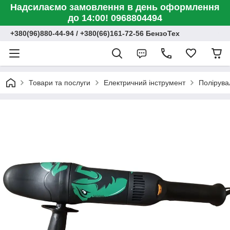
Надсилаємо замовлення в день оформлення
до 14:00! 0968804494
+380(96)880-44-94 / +380(66)161-72-56 БензоТех
Товари та послуги
Електричний інструмент
Полірува