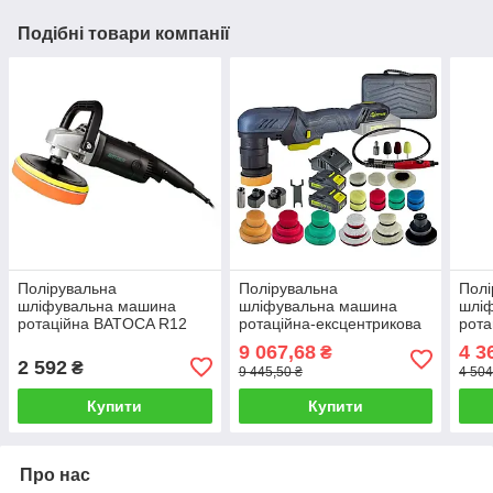
Подібні товари компанії
Полірувальна
Полірувальна
Полі
шліфувальна машина
шліфувальна машина
шлі
ротаційна BATOCA R12
ротаційна-ексцентрикова
рота
(діаметр 180 мм.)
акумуляторна TITAN
180
9 067,68
4 3
₴
TDA1212B Set 2
2 592
₴
9 445,50 ₴
4 504
Купити
Купити
Про нас