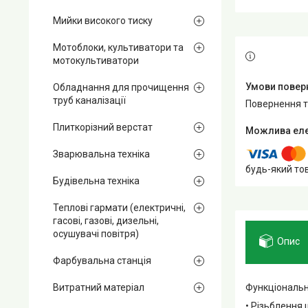
Мийки високого тиску
Мотоблоки, культиватори та
мотокультиватори
Обладнання для прочищення
труб каналізації
повернення 
Плиткорізний верстат
Зварювальна техніка
будь-який то
Будівельна техніка
Теплові гармати (електричні,
гасові, газові, дизельні,
осушувачі повітря)
Опис
Фарбувальна станція
Функціональні
Витратний матеріал
• Різьблення