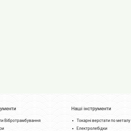
рументи
Наші інструменти
ти Вібротрамбування
Токарні верстати по металу
ри
Електролебідки