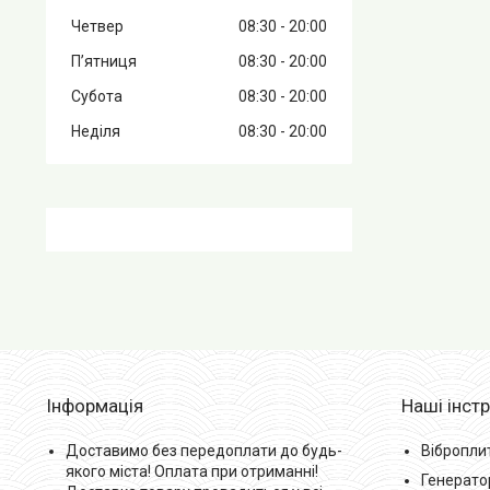
Четвер
08:30
20:00
Пʼятниця
08:30
20:00
Субота
08:30
20:00
Неділя
08:30
20:00
Інформація
Наші інст
Доставимо без передоплати до будь-
Вібропли
якого міста! Оплата при отриманні!
Генерато