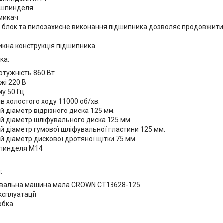
 шпинделя
емикач
й блок та пилозахисне виконання підшипника дозволяє продовжити
икна конструкція підшипника
ка:
отужність 860 Вт
жі 220 В
у 50 Гц
в холостого ходу 11000 об/хв.
 діаметр відрізного диска 125 мм.
 діаметр шліфувального диска 125 мм.
 діаметр гумової шліфувальної пластини 125 мм.
 діаметр дискової дротяної щітки 75 мм.
шпинделя М14
:
увальна машина мала CROWN CT13628-125
експлуатації
обка