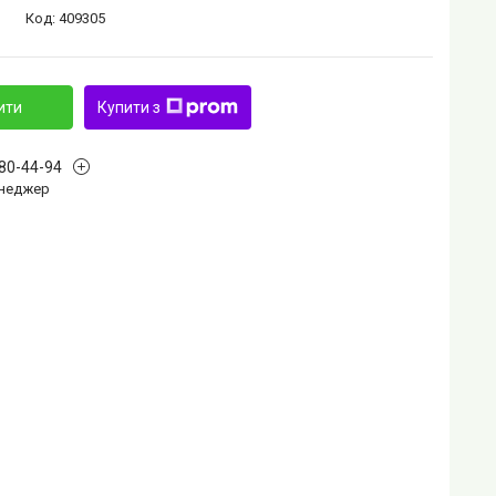
Код:
409305
ити
Купити з
880-44-94
Менеджер