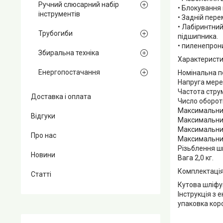
Ручний слюсарний набір
• Блокування
інструментів
• Задній пер
• Лабіринтни
Трубогиби
підшипника.
• пиленепрон
Збиральна техніка
Характеристи
Енергопостачання
Номінальна п
Напруга мере
Частота струм
Доставка і оплата
Число обороті
Максимальний
Відгуки
Максимальний
Максимальний
Про нас
Максимальний
Різьблення 
Новини
Вага 2,0 кг.
Комплектація
Статті
Кутова шліф
Інструкція з 
упаковка кор