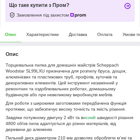
Що таке купити з Пром?
Замовлення під захистом
Опис
Характеристики
Доставка
Оплата
Умови п
Опис
Торцювальна пилка для домашніх майстрів Scheppach
Woodstar SL99LXU призначена для розпилу бруса, дощок,
алюмінієвих та пластикових труб, профілів, куточків та
декоративних елементів. Цей інструмент незамінний у
ремонтних та оздоблювальних роботах, домашньому
будівництві або при невеликому виробництві меблів.
Для роботи з широкими заготовками передбачена функція
протяжки, що забезпечує високу точність та якість різання.
Завдяки потужному двигуну 2 кВт та в
исокій
швидкості різання
4800 об/хв пила адаптується до різних матеріалів, від
деревини до алюмінію.
Пильний диск діаметром 210 мм дозволяє обробляти м'які та