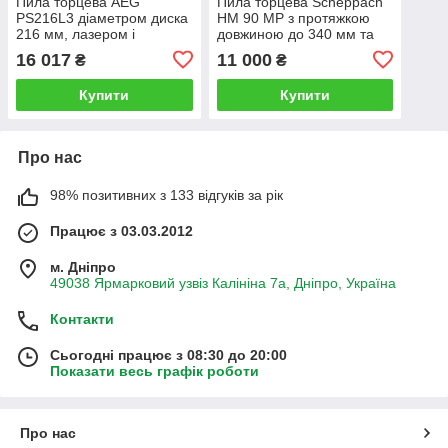
Пила торцева AEG
Пила торцева Scheppach
PS216L3 діаметром диска
HM 90 MP з протяжкою
216 мм, лазером і
довжиною до 340 мм та
підсвіткою
глибиною різу 65 мм
16 017
11 000
₴
₴
Купити
Купити
Про нас
98% позитивних з 133 відгуків за рік
Працює з 03.03.2012
м. Дніпро
49038 Ярмарковий узвіз Калініна 7а, Дніпро, Україна
Контакти
Сьогодні працює з 08:30 до 20:00
Показати весь графік роботи
Про нас