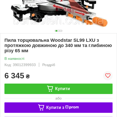
Пила торцювальна Woodstar SL99 LXU з
протяжкою довжиною до 340 мм та глибиною
різу 65 мм
В наявності
Код: 39012399933
Роздріб
6 345
₴
Купити
або
Купити з