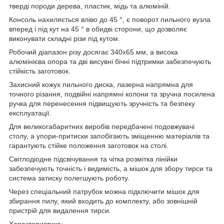
тверді породи дерева, пластик, мідь та алюміній.
Консоль нахиляється вліво до 45 °, є поворот пильного вузла
вперед і під кут на 45 ° в обидві сторони, що дозволяє
виконувати складні різи під кутом.
Робочий діапазон різу досягає 340x65 мм, а висока
алюмінієва опора та дві висувні бічні підтримки забезпечують
стійкість заготовок.
Захисний кожух пильного диска, лазерна напрямна для
точного різання, подвійні напрямні колони та зручна посилена
ручка для перенесення підвищують зручність та безпеку
експлуатації.
Для великогабаритних виробів передбачені подовжувачі
столу, а упори-притиски запобігають зміщенню матеріалів та
гарантують стійке положення заготовок на столі.
Світлодіодне підсвічування та чітка розмітка лінійки
забезпечують точність і видимість, а мішок для збору тирси та
система затиску полегшують роботу.
Через спеціальний патрубок можна підключити мішок для
збирання пилу, який входить до комплекту, або зовнішній
пристрій для видалення тирси.
Характеристика: