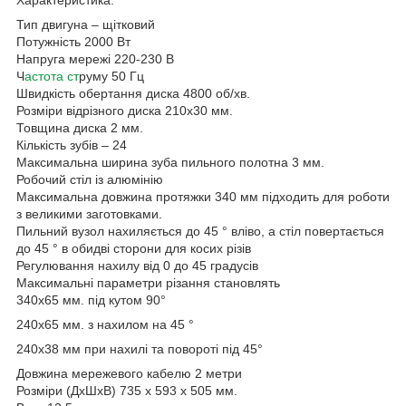
Тип двигуна – щітковий
Потужність 2000 Вт
Напруга мережі 220-230 В
Ч
астота ст
руму 50 Гц
Швидкість обертання диска 4800 об/хв.
Розміри відрізного диска 210x30 мм.
Товщина диска 2 мм.
Кількість зубів – 24
Максимальна ширина зуба пильного полотна 3 мм.
Робочий стіл із алюмінію
Максимальна довжина протяжки 340 мм підходить для роботи
з великими заготовками.
Пильний вузол нахиляється до 45 ° вліво, а стіл повертається
до 45 ° в обидві сторони для косих різів
Регулювання нахилу від 0 до 45 градусів
Максимальні параметри різання становлять
340x65 мм. під кутом 90°
240x65 мм. з нахилом на 45 °
240x38 мм при нахилі та повороті під 45°
Довжина мережевого кабелю 2 метри
Розміри (ДхШхВ) 735 х 593 х 505 мм.