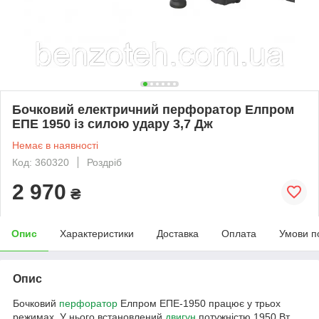
Бочковий електричний перфоратор Елпром
ЕПЕ 1950 із силою удару 3,7 Дж
Немає в наявності
Код: 360320
Роздріб
2 970
₴
Опис
Характеристики
Доставка
Оплата
Умови п
Опис
Бочковий
перфоратор
Елпром ЕПЕ-1950 працює у трьох
режимах. У нього встановлений
двигун
потужністю 1950 Вт,