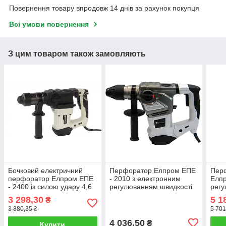
Повернення товару впродовж 14 днів за рахунок покупця
Всі умови повернення
З цим товаром також замовляють
Бочковий електричний
Перфоратор Елпром ЕПЕ
Пер
перфоратор Елпром ЕПЕ
- 2010 з електронним
Елпр
- 2400 із силою удару 4,6
регулюванням швидкості
регу
Дж
3 298,30
5 1
₴
3 880,35 ₴
5 701
4 036,50
₴
Купити