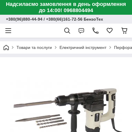
Надсилаємо замовлення в день оформлення
до 14:00! 0968804494
+380(96)880-44-94 / +380(66)161-72-56 БензоТех
Товари та послуги
Електричний інструмент
Перфора