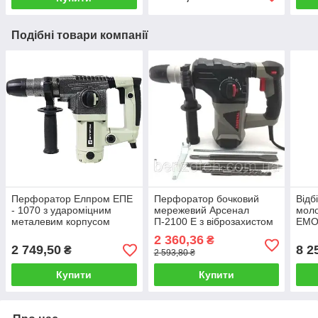
Подібні товари компанії
Перфоратор Елпром ЕПЕ
Перфоратор бочковий
Відб
- 1070 з удароміцним
мережевий Арсенал
мол
металевим корпусом
П-2100 Е з віброзахистом
ЕМО-
та силою удару 5 Дж
47 Д
2 360,36
₴
2 749,50
8 2
₴
2 593,80 ₴
Купити
Купити