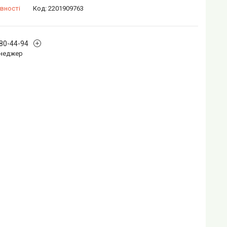
вності
Код:
2201909763
880-44-94
Менеджер