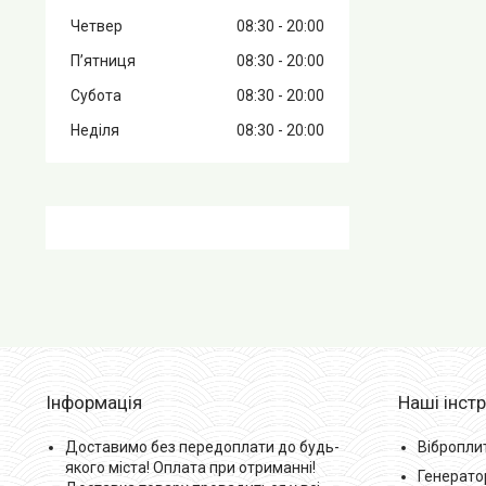
Четвер
08:30
20:00
Пʼятниця
08:30
20:00
Субота
08:30
20:00
Неділя
08:30
20:00
Інформація
Наші інст
Доставимо без передоплати до будь-
Вібропли
якого міста! Оплата при отриманні!
Генерато