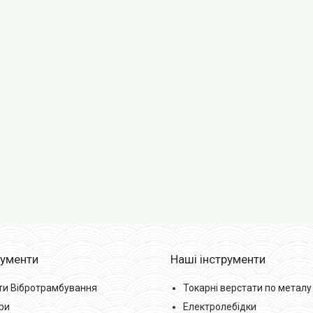
рументи
Наші інструменти
ти Вібротрамбування
Токарні верстати по металу
ри
Електролебідки