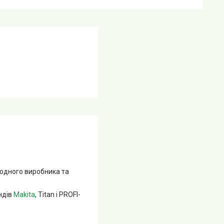
 одного виробника та
ндів
Makita
, Titan і PROFI-