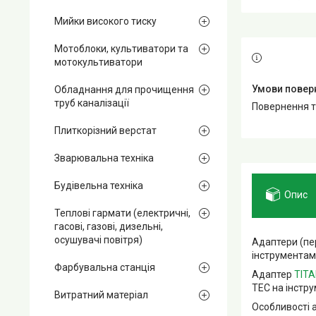
Мийки високого тиску
Мотоблоки, культиватори та
мотокультиватори
Обладнання для прочищення
труб каналізації
повернення 
Плиткорізний верстат
Зварювальна техніка
Будівельна техніка
Опис
Теплові гармати (електричні,
гасові, газові, дизельні,
осушувачі повітря)
Адаптери (пе
інструментам
Фарбувальна станція
Адаптер
TIT
TEC на інстру
Витратний матеріал
Особливості 