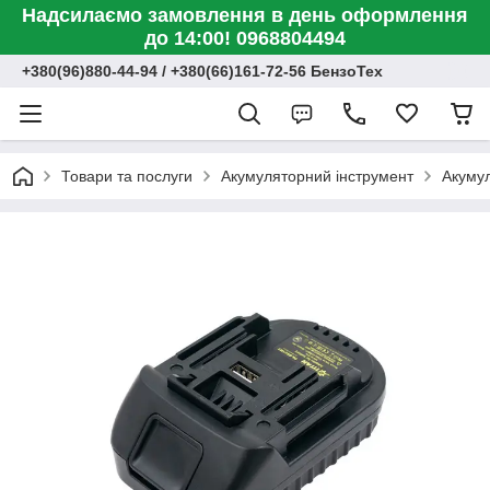
Надсилаємо замовлення в день оформлення
до 14:00! 0968804494
+380(96)880-44-94 / +380(66)161-72-56 БензоТех
Товари та послуги
Акумуляторний інструмент
Акумул