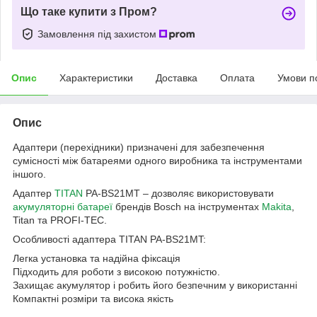
Що таке купити з Пром?
Замовлення під захистом
Опис
Характеристики
Доставка
Оплата
Умови п
Опис
Адаптери (перехідники) призначені для забезпечення
сумісності між батареями одного виробника та інструментами
іншого.
Адаптер
TITAN
PA-BS21MT – дозволяє використовувати
акумуляторні батареї
брендів Bosch на інструментах
Makita
,
Titan та PROFI-TEC.
Особливості адаптера TITAN PA-BS21MT:
Легка установка та надійна фіксація
Підходить для роботи з високою потужністю.
Захищає акумулятор і робить його безпечним у використанні
Компактні розміри та висока якість