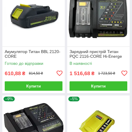
Акумулятор Титан BBL 2120-
Зарядний пристрій Титан
CORE
PQC 2116-CORE Hi-Energe
Готово до відправки
В наявності
610,88
1 516,68
₴
₴
814,50 ₴
1 723,50 ₴
Купити
Купити
–9%
–5%