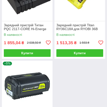
Зарядний пристрій Титан
Зарядний пристрій Titan
PQC 2117-CORE Hi-Energe
RY36C18A для RYOBI 36В
В наявності
В наявності
1 855,04
1 513,35
₴
₴
2 038,50 ₴
1 593 ₴
Купити
Купити
–5%