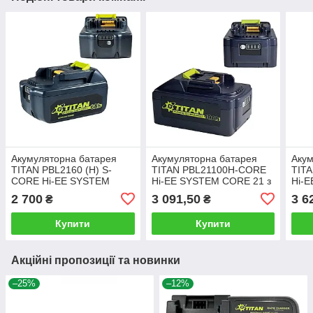
Акумуляторна батарея
Акумуляторна батарея
Акум
TITAN PBL2160 (Н) S-
TITAN PBL21100H-CORE
TIT
CORE Hi-EE SYSTEM
Hi-EE SYSTEM CORE 21 з
Hi-E
CORE 21 з високоточними
високоточними
еле
2 700
3 091,50
3 6
₴
₴
елементами Samsung
елементами 21700 EVE
217
Купити
Купити
Акційні пропозиції та новинки
–25%
–12%