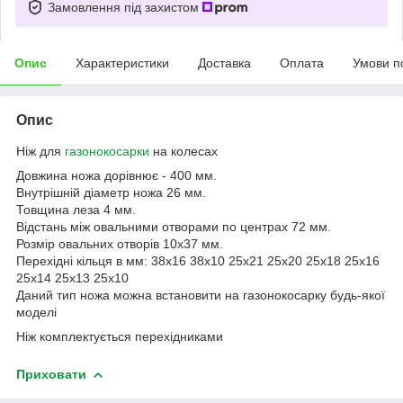
Замовлення під захистом
Опис
Характеристики
Доставка
Оплата
Умови п
Опис
Ніж для
газонокосарки
на колесах
Довжина ножа дорівнює - 400 мм.
Внутрішній діаметр ножа 26 мм.
Товщина леза 4 мм.
Відстань між овальними отворами по центрах 72 мм.
Розмір овальних отворів 10х37 мм.
Перехідні кільця в мм: 38х16 38х10 25х21 25х20 25х18 25х16
25х14 25х13 25х10
Даний тип ножа можна встановити на газонокосарку будь-якої
моделі
Ніж комплектується перехідниками
Приховати