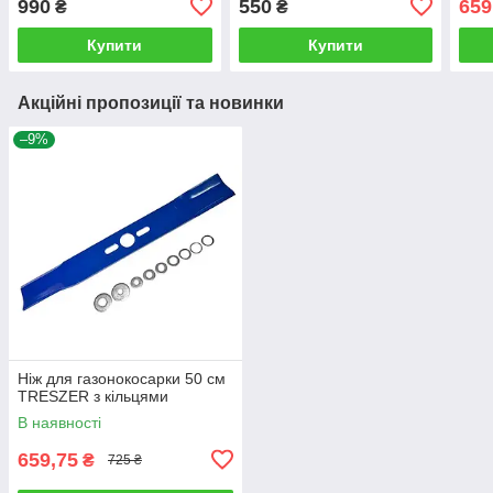
990
550
659
₴
₴
Купити
Купити
Акційні пропозиції та новинки
–9%
Ніж для газонокосарки 50 см
TRESZER з кільцями
В наявності
659,75
₴
725 ₴