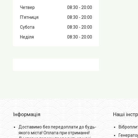
Четвер
08:30
20:00
Пʼятниця
08:30
20:00
Субота
08:30
20:00
Неділя
08:30
20:00
Інформація
Наші інст
Доставимо без передоплати до будь-
Вібропли
якого міста! Оплата при отриманні!
Генерато