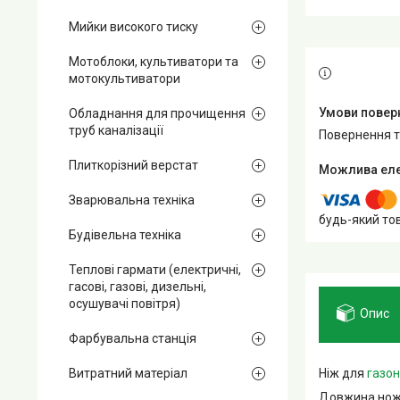
Мийки високого тиску
Мотоблоки, культиватори та
мотокультиватори
Обладнання для прочищення
труб каналізації
повернення 
Плиткорізний верстат
Зварювальна техніка
будь-який то
Будівельна техніка
Теплові гармати (електричні,
гасові, газові, дизельні,
осушувачі повітря)
Опис
Фарбувальна станція
Ніж для
газо
Витратний матеріал
Довжина ножа