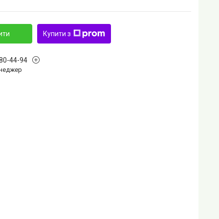
ити
Купити з
880-44-94
Менеджер