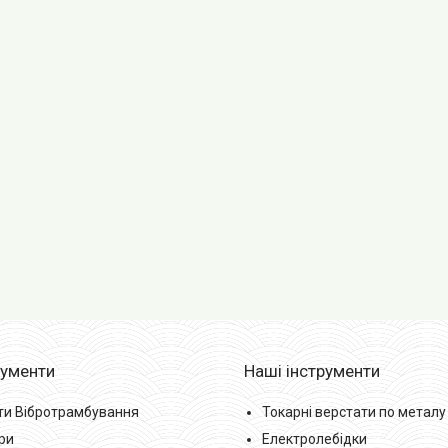
рументи
Наші інструменти
ти Вібротрамбування
Токарні верстати по металу
ри
Електролебідки