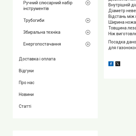
Ручний слюсарний набір
Внутрішній д
інструментів
Діаметр неве
Відстань між
Трубогиби
Ширина ножа у
Товщина леза
Збиральна техніка
Ніж виготовле
Посадка дано
Енергопостачання
для газонокос
Доставка і оплата
Відгуки
Про нас
Новини
Статті