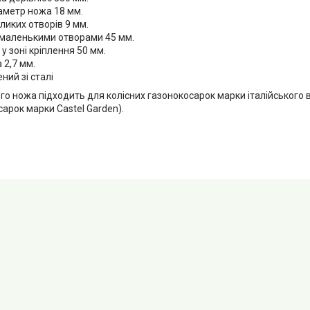
іаметр ножа 18 мм.
ликих отворів 9 мм.
 маленькими отворами 45 мм.
 зоні кріплення 50 мм.
 2,7 мм.
ний зі сталі
го ножа підходить для колісних газонокосарок марки італійського
арок марки Castel Garden).