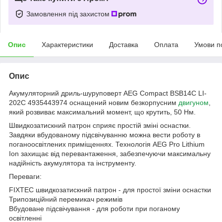
Замовлення під захистом
Опис
Характеристики
Доставка
Оплата
Умови п
Опис
Акумуляторний дриль-шуруповерт AEG Compact BSB14C LI-
202C 4935443974 оснащений новим безкорпусним
двигуном
,
який розвиває максимальний момент, що крутить, 50 Нм.
Швидкозатискний патрон сприяє простій зміні оснастки.
Завдяки вбудованому підсвічуванню можна вести роботу в
поганоосвітлених приміщеннях. Технологія AEG Pro Lithium
Ion захищає від перевантаження, забезпечуючи максимальну
надійність акумулятора та інструменту.
Переваги:
FIXTEC швидкозатискний патрон - для простої зміни оснастки
Трипозиційний перемикач режимів
Вбудоване підсвічування - для роботи при поганому
освітленні