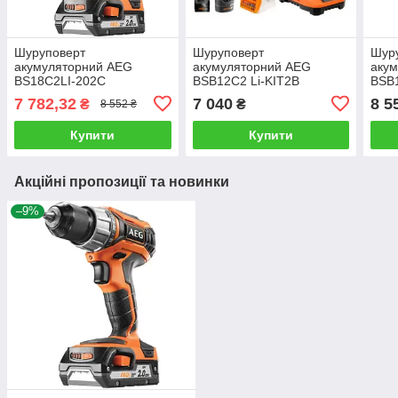
Шуруповерт
Шуруповерт
Шур
акумуляторний AEG
акумуляторний AEG
аку
BS18C2LI-202C
BSB12C2 Li-KIT2B
BSB
4935459721
4935447996
493
7 782,32
7 040
8 5
₴
₴
8 552 ₴
Купити
Купити
Акційні пропозиції та новинки
–9%