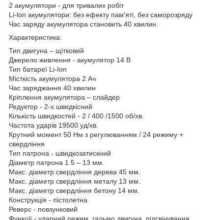
2 акумулятори - для тривалих робіт
Li-lon акумулятори: без ефекту пам'яті, без саморозряду
Час заряду акумулятора становить 40 хвилин.
Характеристика:
Тип двигуна – щітковий
Джерело живлення - акумулятор 14 В
Тип батареї Li-Ion
Місткість акумулятора 2 Ач
Час заряджання 40 хвилин
Кріплення акумулятора – слайдер
Редуктор - 2-х швидкісний
Кількість швидкостей - 2 / 400 /1500 об/хв.
Частота ударів 19500 уд/хв.
Крутний момент 50 Нм з регулюванням / 24 режиму +
свердління
Тип патрона - швидкозатискний
Діаметр патрона 1.5 – 13 мм.
Макс. діаметр свердління дерева 45 мм.
Макс. діаметр свердління металу 13 мм.
Макс. діаметр свердління бетону 14 мм.
Конструкція - пістолетна
Реверс - повзунковий
Функції - ударний режим, гальмо двигуна, підсвічування,