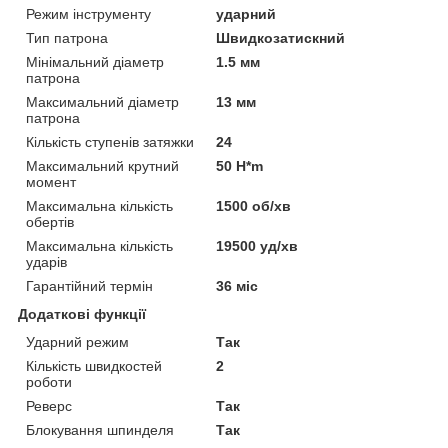
Режим інструменту
ударний
Тип патрона
Швидкозатискний
Мінімальний діаметр
1.5 мм
патрона
Максимальний діаметр
13 мм
патрона
Кількість ступенів затяжки
24
Максимальний крутний
50 H*m
момент
Максимальна кількість
1500 об/хв
обертів
Максимальна кількість
19500 уд/хв
ударів
Гарантійний термін
36 міс
Додаткові функції
Ударний режим
Так
Кількість швидкостей
2
роботи
Реверс
Так
Блокування шпинделя
Так