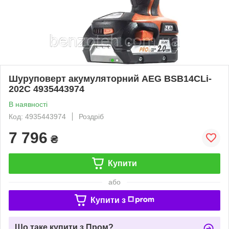
Шуруповерт акумуляторний AEG BSB14CLi-
202C 4935443974
В наявності
Код: 4935443974
Роздріб
7 796
₴
Купити
або
Купити з
Що таке купити з Пром?