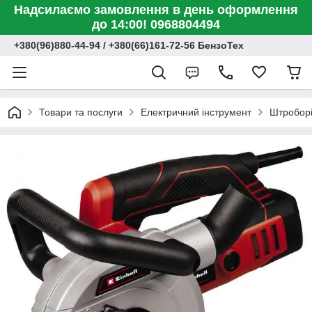
Надсилаємо замовлення в день оформлення
до 14:00! 0968804494
+380(96)880-44-94 / +380(66)161-72-56 БензоТех
Товари та послуги
Електричний інструмент
Штроборі