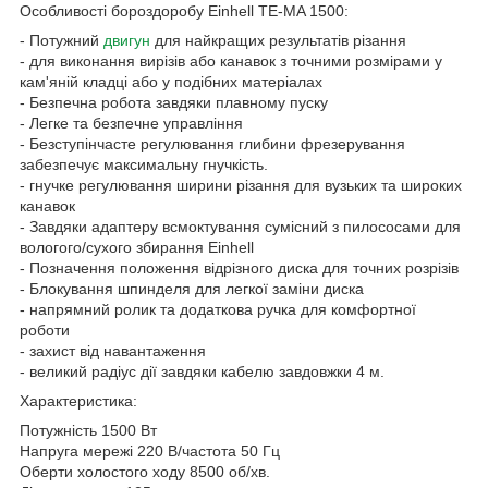
Особливості бороздоробу Einhell TE-MA 1500:
- Потужний
двигун
для найкращих результатів різання
- для виконання вирізів або канавок з точними розмірами у
кам'яній кладці або у подібних матеріалах
- Безпечна робота завдяки плавному пуску
- Легке та безпечне управління
- Безступінчасте регулювання глибини фрезерування
забезпечує максимальну гнучкість.
- гнучке регулювання ширини різання для вузьких та широких
канавок
- Завдяки адаптеру всмоктування сумісний з пилососами для
вологого/сухого збирання Einhell
- Позначення положення відрізного диска для точних розрізів
- Блокування шпинделя для легкої заміни диска
- напрямний ролик та додаткова ручка для комфортної
роботи
- захист від навантаження
- великий радіус дії завдяки кабелю завдовжки 4 м.
Характеристика:
Потужність 1500 Вт
Напруга мережі 220 В/частота 50 Гц
Оберти холостого ходу 8500 об/хв.