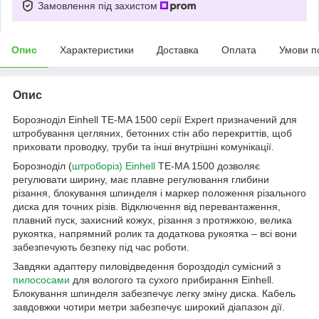
Замовлення під захистом
Опис
Характеристики
Доставка
Оплата
Умови п
Опис
Борозноділ Einhell TE-MA 1500 серії Expert призначений для
штробування цегляних, бетонних стін або перекриттів, щоб
приховати проводку, труби та інші внутрішні комунікації.
Борозноділ (
штроборіз) Einhell
TE-MA 1500 дозволяє
регулювати ширину, має плавне регулювання глибини
різання, блокування шпинделя і маркер положення різального
диска для точних різів. Відключення від перевантаження,
плавний пуск, захисний кожух, різання з протяжкою, велика
рукоятка, напрямний ролик та додаткова рукоятка – всі вони
забезпечують безпеку під час роботи.
Завдяки адаптеру пиловідведення бороздоділ сумісний з
пилососами
для вологого та сухого прибирання Einhell.
Блокування шпинделя забезпечує легку зміну диска. Кабель
завдовжки чотири метри забезпечує широкий діапазон дії.