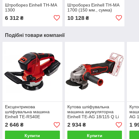
Штроборез Einhell TH-MA
Штроборез Einhell TH-MA
1300
1700 (150 мм., сумка)
6 312
10 128
₴
₴
Подібні товари компанії
Ексцентрикова
Кутова шліфувальна
Куто
шліфувальна машина
машина акумуляторна
маши
Einhell TE-RS40E
Einhell TE-AG 18/115 Q Li
AG 1
Solo без АКБ та зарядного
шліф
2 646
2 934
1 9
₴
₴
пристрою
дета
мате
Купити
Купити