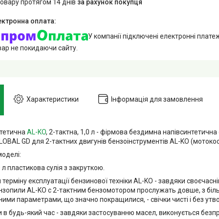
товару протягом 14 днів
за рахунок покупця
У компанії підключені електронні плате
вар не покидаючи сайту.
Характеристики
Інформація для замовлення
нтетична
AL-KO
, 2-тактна, 1,0 л - фірмова бездимна напівсинтетична 
GLOBAL GD для 2-тактних двигунів бензоінструментів AL-KO (мотокос
моделі:
0 л пластикова сулія з закруткою.
ерміну експлуатації бензинової техніки AL-KO - завдяки своєчасній 
нзопили AL-KO c 2-тактним бензомотором прослужать довше, з біл
ими параметрами, що значно покращилися, - свічки чисті і без утв
ки в будь-який час - завдяки застосуванню масел, виконується без