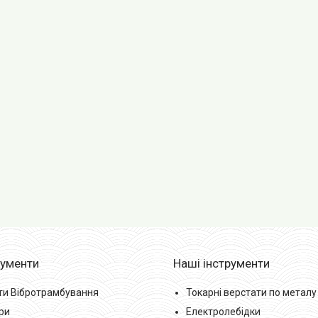
рументи
Наші інструменти
ти Вібротрамбування
Токарні верстати по металу
ри
Електролебідки