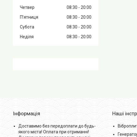
Четвер
08:30
20:00
Пʼятниця
08:30
20:00
Субота
08:30
20:00
Неділя
08:30
20:00
Інформація
Наші інст
Доставимо без передоплати до будь-
Вібропли
якого міста! Оплата при отриманні!
Генерато