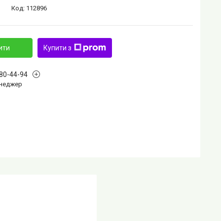
Код:
112896
ити
Купити з
880-44-94
Менеджер