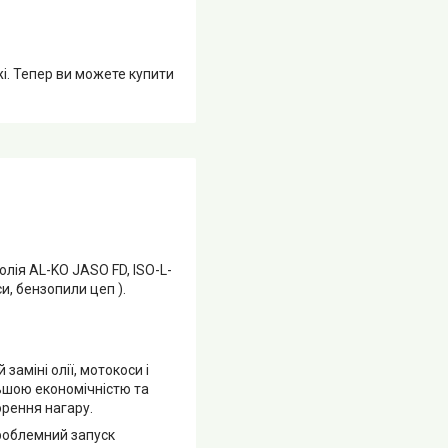
жі. Тепер ви можете купити
олія AL-KO JASO FD, ISO-L-
и, бензопили цеп ).
заміні олії, мотокоси і
ьшою економічністю та
орення нагару.
проблемний запуск