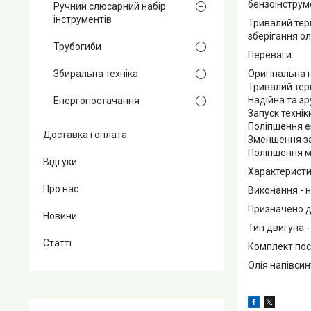
бензоінструме
Ручний слюсарний набір
інструментів
Тривалий терм
зберігання олі
Трубогиби
Переваги:
Оригінальна 
Збиральна техніка
Тривалий тер
Надійна та з
Енергопостачання
Запуск технік
Поліпшення е
Доставка і оплата
Зменшення за
Поліпшення 
Відгуки
Характеристи
Про нас
Виконання - н
Призначено д
Новини
Тип двигуна -
Статті
Комплект пос
Олія напівсинт