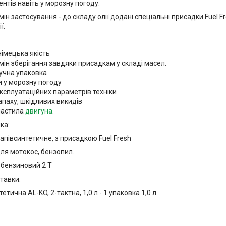
нтів навіть у морозну погоду.
ін застосування - до складу олії додані спеціальні присадки Fuel F
ї.
німецька якість
мін зберігання завдяки присадкам у складі масел.
ручна упаковка
и у морозну погоду
ксплуатаційних параметрів техніки
паху, шкідливих викидів
мастила
двигуна
.
ка:
апівсинтетичне, з присадкою Fuel Fresh
ля мотокос, бензопил.
 бензиновий 2 T
тавки:
етична AL-KO, 2-тактна, 1,0 л - 1 упаковка 1,0 л.