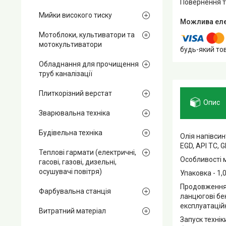
повернення 
Мийки високого тиску
Мотоблоки, культиватори та
мотокультиватори
будь-який то
Обладнання для прочищення
труб каналізації
Плиткорізний верстат
Опис
Зварювальна техніка
Будівельна техніка
Олія напівси
EGD, API TC, 
Теплові гармати (електричні,
Особливості 
гасові, газові, дизельні,
осушувачі повітря)
Упаковка - 1,
Продовження т
Фарбувальна станція
ланцюгові бе
експлуатаційн
Витратний матеріал
Запуск техні