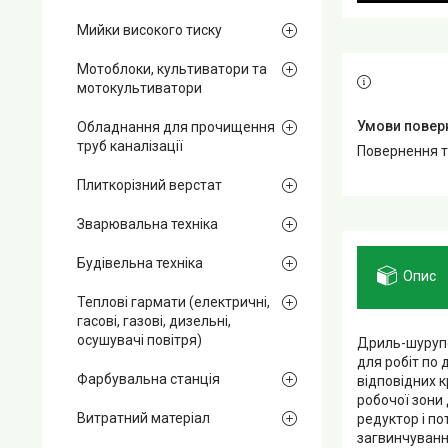
Мийки високого тиску
Мотоблоки, культиватори та
мотокультиватори
Обладнання для прочищення
труб каналізації
повернення 
Плиткорізний верстат
Зварювальна техніка
Будівельна техніка
Опис
Теплові гармати (електричні,
гасові, газові, дизельні,
осушувачі повітря)
Дриль-шурупов
для робіт по 
Фарбувальна станція
відповідних к
робочої зони
Витратний матеріал
редуктор і п
загвинчуванн