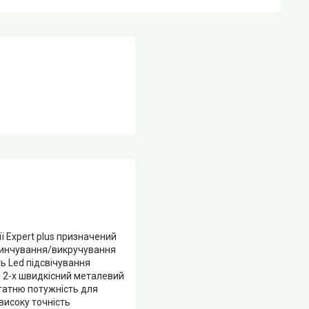
ї Expert plus призначений
гвинчування/викручування
ть Led підсвічування
й 2-х швидкісний металевий
татню потужність для
високу точність