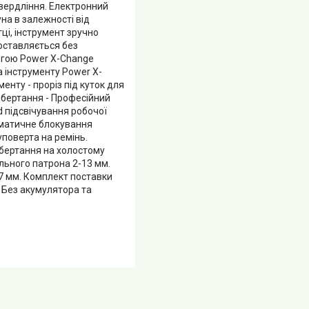
вердління. Електронний
на в залежності від
ці, інструмент зручно
оставляється без
огою Power X-Change
а інструменту Power X-
нту - проріз під куток для
обертання - Професійний
d підсвічування робочої
оматичне блокування
уповерта на ремінь.
бертання на холостому
вального патрона 2-13 мм.
37 мм. Комплект поставки
 Без акумулятора та