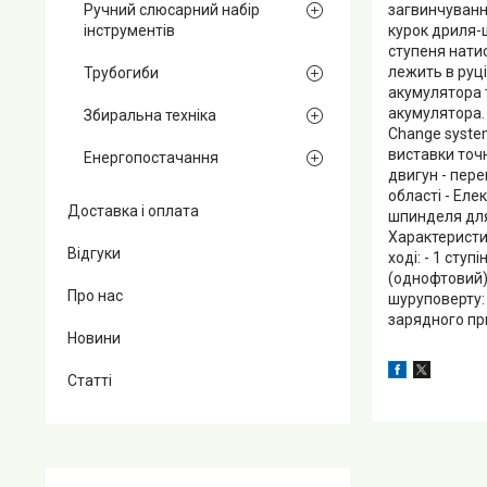
Ручний слюсарний набір
загвинчуванн
інструментів
курок дриля-
ступеня натис
лежить в руц
Трубогиби
акумулятора 
акумулятора. 
Збиральна техніка
Change system
виставки точ
Енергопостачання
двигун - пере
області - Ел
Доставка і оплата
шпинделя для
Характеристи
Відгуки
ході: - 1 сту
(однофтовий)
Про нас
шуруповерту: 
зарядного при
Новини
Статті