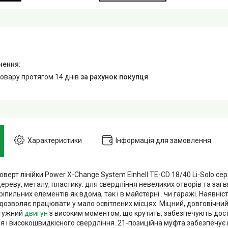
товару протягом 14 днів
за рахунок покупця
Характеристики
Інформація для замовлення
ерт лінійки Power X-Change System Einhell TE-CD 18/40 Li-Solo сері
дереву, металу, пластику: для свердління невеликих отворів та за
ріпильних елементів як вдома, так і в майстерні . чи гаражі. Наявніс
 дозволяє працювати у мало освітлених місцях. Міцний, довговічни
отужний
двигун
з високим моментом, що крутить, забезпечують дос
я і високошвидкісного свердління. 21-позиційна муфта забезпечує 