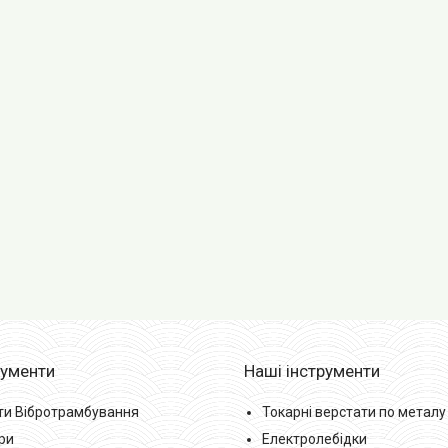
рументи
Наші інструменти
ти Вібротрамбування
Токарні верстати по металу
ри
Електролебідки