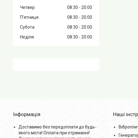
Четвер
08:30
20:00
Пʼятниця
08:30
20:00
Субота
08:30
20:00
Неділя
08:30
20:00
Інформація
Наші інст
Доставимо без передоплати до будь-
Вібропли
якого міста! Оплата при отриманні!
Генерато