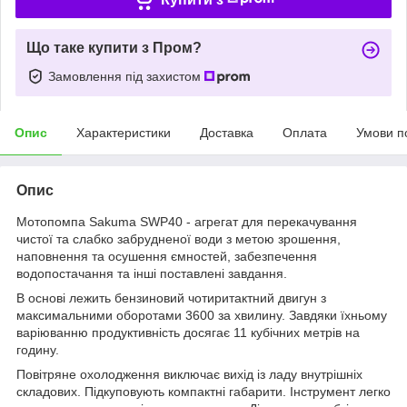
Що таке купити з Пром?
Замовлення під захистом
Опис
Характеристики
Доставка
Оплата
Умови п
Опис
Мотопомпа Sakuma SWP40 - агрегат для перекачування
чистої та слабко забрудненої води з метою зрошення,
наповнення та осушення ємностей, забезпечення
водопостачання та інші поставлені завдання.
В основі лежить бензиновий чотиритактний двигун з
максимальними оборотами 3600 за хвилину. Завдяки їхньому
варіюванню продуктивність досягає 11 кубічних метрів на
годину.
Повітряне охолодження виключає вихід із ладу внутрішніх
складових. Підкуповують компактні габарити. Інструмент легко