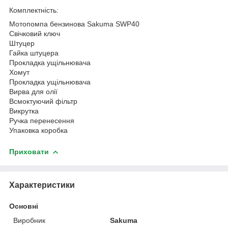
Комплектність:
Мотопомпа бензинова Sakuma SWP40
Свічковий ключ
Штуцер
Гайка штуцера
Прокладка ущільнювача
Хомут
Прокладка ущільнювача
Вирва для олії
Всмоктуючий фільтр
Викрутка
Ручка перенесення
Упаковка коробка
Приховати
Характеристики
Основні
Виробник
Sakuma