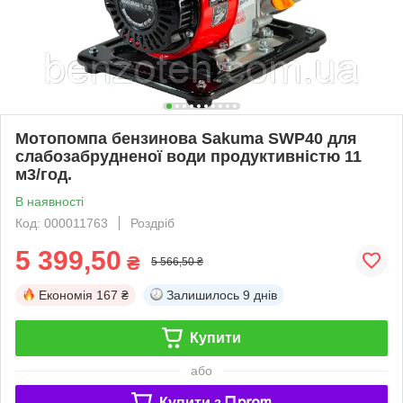
Мотопомпа бензинова Sakuma SWP40 для
слабозабрудненої води продуктивністю 11
м3/год.
В наявності
Код: 000011763
Роздріб
5 399,50
₴
5 566,50 ₴
Економія
167 ₴
Залишилось
9 днів
Купити
або
Купити з