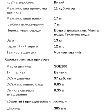
Країна виробник
Китай
Максимальна пропускна
11 куб.м/год
здатність
Максимальний напір
17 м
Глибина всмоктування
7 м
Перекачувані середи
Вода з домішками, Чиста
вода, Технічна вода
Вага
13 кг
Гарантійний термін
12 міс
Тактность двигуна
Чотиритактний
Характеристики приводу
Марка двигуна
SGE100
Тип палива
Бензин
Об'єм двигуна
97 куб. см
Об'єм паливного бака
0.65 л
Ємність системи
0.35 л
змащування
Габаритні і приєднувальні розміри
Ширина
365 мм