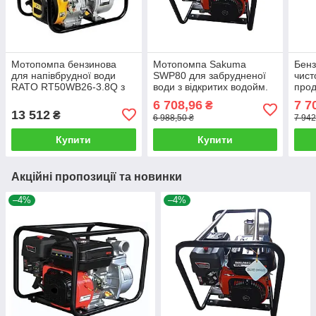
Мотопомпа бензинова
Мотопомпа Sakuma
Бенз
для напівбрудної води
SWP80 для забрудненої
чист
RATO RT50WB26-3.8Q з
води з відкритих водойм.
прод
продуктивністю 66 м3/год.
6 708,96
7 7
₴
13 512
₴
6 988,50 ₴
7 942
Купити
Купити
Акційні пропозиції та новинки
–4%
–4%