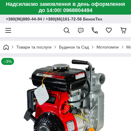
Надсилаємо замовлення в день оформлення
до 14:00! 0968804494
+380(96)880-44-94 / +380(66)161-72-56 БензоТех
Товари та послуги
Будинок та Сад
Мотопомпи
М
–3%