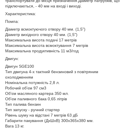
транспортувати до місця призначення.Діаметр патрубків, що
підключаються, - 40 мм на вході і виході.
Характеристика:
Помпа:
Діаметр всмоктуючого отвору 40 мм. (1,5")
Діаметр вихідного отвору 40 мм. (1,5")
Максимальна висота подачі 17 метрів
Максимальна висота всмоктування 7 метрів
Максимальна продуктивність 11 м3/год
Двигун:
Двигун SGE100
Тип двигуна 4-х тактний бензиновий з повітряним
охолодженням
Номінальна потужність 2,8 л.
Робочий об'єм 97 см3
Об'єм масляного картера 350 мл.
Об'єм паливного бака 0,65 літрів
Тип палива бензин
Тип запуску - ручний стартер
Рівень шуму на відстані 7 метрів 63 дБ
Габарити пакування (ДхШхВ) 300х365х380 мм.
Вага 13 кг.