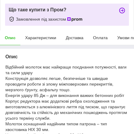
Що таке купити з Пром?
Замовлення під захистом
Опис
Характеристики
Доставка
Оплата
Умови п
Опис
Відбійний молоток має найкраще поєднання потужності, ваги
та сили удару
Конструкція дозволяє легше, безпечніше та швидше
проводити роботи зі злому міжповерхових перекриттів,
мерзлого ґрунту, асфальту тощо.
Енергія удару 85 Дж – для виконання важких бетонних робіт
Корпус редуктора має додаткові ребра охолодження та
виготовляється з алюмінієвого лиття під тиском, що гарантує
довговічність та стійкість до механічних пошкоджень протягом
усього терміну служби.
Молоток оснащений надійним типом патрона – тип
хвостовика НІХ 30 мм.