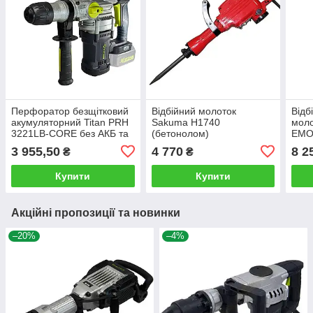
Перфоратор безщітковий
Відбійний молоток
Відб
акумуляторний Titan PRH
Sakuma H1740
мол
3221LB-CORE без АКБ та
(бетонолом)
ЕМО-
зарядного пристрою
47 Д
3 955,50
4 770
8 2
₴
₴
Купити
Купити
Акційні пропозиції та новинки
–20%
–4%