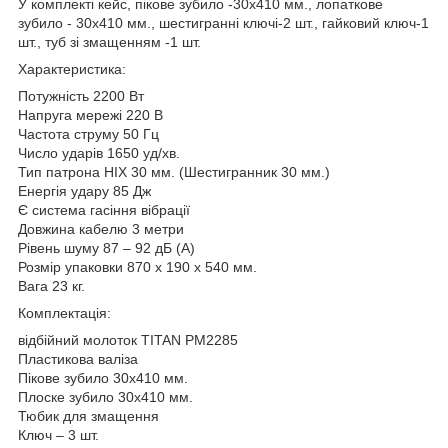
У комплекті кейс, пікове зубило -30х410 мм., лопаткове
зубило - 30х410 мм., шестигранні ключі-2 шт., гайковий ключ-1
шт., туб зі змащенням -1 шт.
Характеристика:
Потужність 2200 Вт
Напруга мережі 220 В
Частота струму 50 Гц
Число ударів 1650 уд/хв.
Тип патрона НІХ 30 мм. (Шестигранник 30 мм.)
Енергія удару 85 Дж
Є система гасіння вібрації
Довжина кабелю 3 метри
Рівень шуму 87 – 92 дБ (А)
Розмір упаковки 870 х 190 х 540 мм.
Вага 23 кг.
Комплектація:
відбійний молоток TITAN PM2285
Пластикова валіза
Пікове зубило 30х410 мм.
Плоске зубило 30х410 мм.
Тюбик для змащення
Ключ – 3 шт.