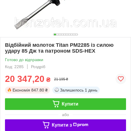
Відбійний молоток Titan PM2285 із силою
удару 85 Дж та патроном SDS-HEX
Готово до відправки
Код: 2285
Роздріб
20 347,20
₴
21 195 ₴
Економія
847.80 ₴
Залишилось
1 день
Купити
або
Купити з