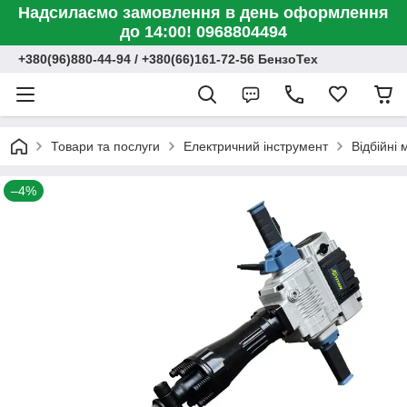
Надсилаємо замовлення в день оформлення
до 14:00! 0968804494
+380(96)880-44-94 / +380(66)161-72-56 БензоТех
Товари та послуги
Електричний інструмент
Відбійні 
–4%