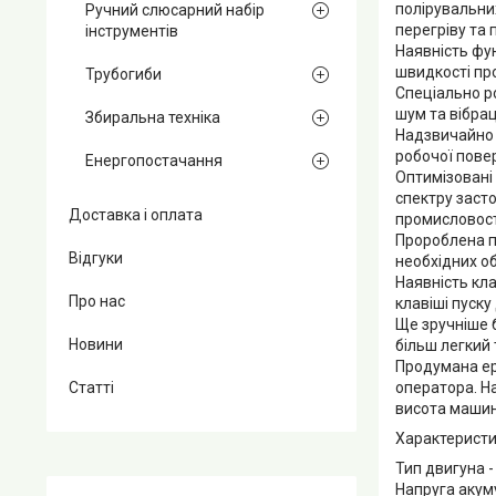
полірувальни
Ручний слюсарний набір
перегріву та
інструментів
Наявність фун
швидкості пр
Трубогиби
Спеціально р
шум та вібрац
Збиральна техніка
Надзвичайно 
робочої пове
Енергопостачання
Оптимізовані
спектру засто
Доставка і оплата
промисловост
Пророблена п
Відгуки
необхідних об
Наявність кла
Про нас
клавіші пуску
Ще зручніше 
Новини
більш легкий
Продумана ер
оператора. Н
Статті
висота машин
Характеристи
Тип двигуна 
Напруга акум