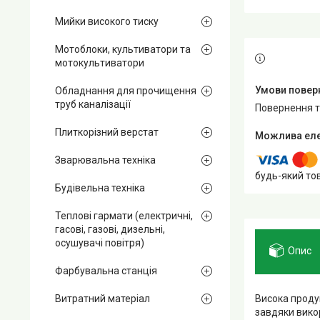
Мийки високого тиску
Мотоблоки, культиватори та
мотокультиватори
Обладнання для прочищення
труб каналізації
повернення 
Плиткорізний верстат
Зварювальна техніка
будь-який то
Будівельна техніка
Теплові гармати (електричні,
гасові, газові, дизельні,
осушувачі повітря)
Опис
Фарбувальна станція
Висока проду
Витратний матеріал
завдяки вико