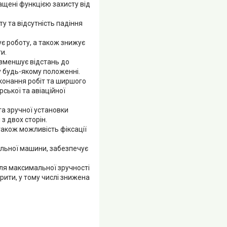
щені функцією захисту від
у та відсутність падіння
є роботу, а також знижує
и.
зменшує відстань до
у будь-якому положенні.
конання робіт та ширшого
ської та авіаційної
а зручної установки
з двох сторін.
також можливість фіксації
льної машини, забезпечує
ля максимальної зручності
рити, у тому числі знижена