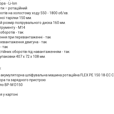
ра - Li-Ion
ти – ротаційний
ротів на холостому ходу 550 - 1800 об/хв.
ої тарілки 150 мм.
 розмір полірувального диска 160 мм.
струменту - М14
оборотів - так
ння при перевантаженні - так
еревантаження двигуна - так
- так
тійних оборотів під навантаженням - так
упаковки 407 x 72 x 108 мм.
:
 акумуляторна шліфувальна машина ротаційна FLEX PE 150 18-EC C
ора та зарядного пристрою
оло BP-M D150
я у картоні