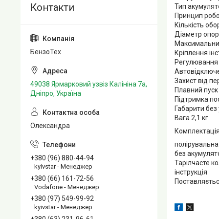
Тип акумулято
Принцип робо
Кількість обо
Діаметр опорн
Максимальний
БензоТех
Кріплення ін
Регулювання 
Автовідключе
Захист від п
49038 Ярмарковий узвіз Калініна 7а,
Плавний пуск 
Дніпро, Україна
Підтримка пос
Габарити без 
Вага 2,1 кг.
Олександра
Комплектація
полірувальна
без акумулят
+380 (96) 880-44-94
Тарілчасте к
kyivstar - Менеджер
інструкція
+380 (66) 161-72-56
Поставляєтьс
Vodafone - Менеджер
+380 (97) 549-99-92
kyivstar - Менеджер