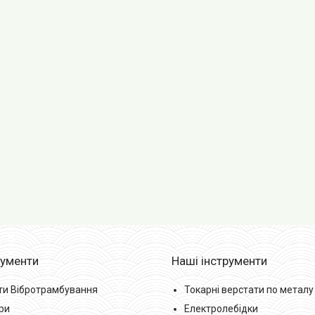
рументи
Наші інструменти
ти Вібротрамбування
Токарні верстати по металу
ри
Електролебідки