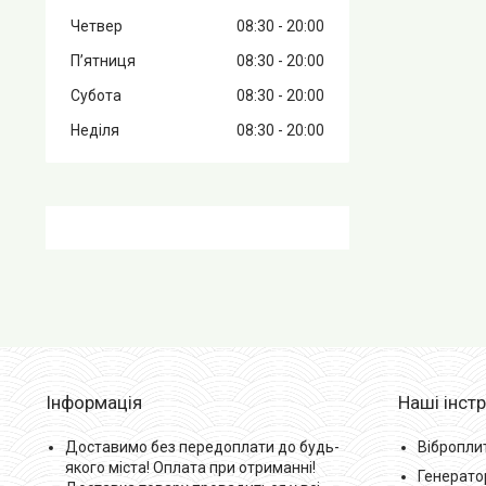
Четвер
08:30
20:00
Пʼятниця
08:30
20:00
Субота
08:30
20:00
Неділя
08:30
20:00
Інформація
Наші інст
Доставимо без передоплати до будь-
Вібропли
якого міста! Оплата при отриманні!
Генерато