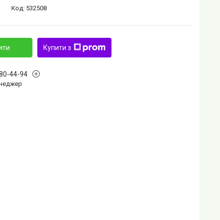
Код:
532508
ити
Купити з
880-44-94
Менеджер