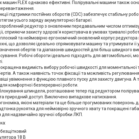
х машин FLEX однаково ефективні. Полірувальні машини також осна
 перевантаження.
кції підтримки постійних оборотів (CDC) забезпечує стабільну робот
отягом усього заряду акумуляторної батареї.
озроблений редуктор з оновленим передавальним числом оптимізу
ії, сприяючи захисту здоров'я користувача в умовах тривалої робот
плоский та неймовірно ергономічний оновлений корпус редуктора 
рхні, що дозволяє ідеально спрямовувати машину та утримувати її 
 значення обертів та діапазонів швидкостей для більш швидкого ви
сування. Робочі обороти ідеально підходять для автомобільної, мор
і.
окращена видимість вибору робочої швидкості для моментальної т
ертів. А також наявність точок фіксації та можливість регулювання 
віші увімкнення з функцією плавного пуску для захисту двигуна. А 
 для комфортної безперервної роботи.
блокування шпинделя, розташоване тепер під редуктором полірува
 та природний доступ. Виключено випадкове натискання.
гономіка, якісні матеріали та ще більше прогумованих поверхонь д
адтонка рукоятка для неймовірно зручного хвату та покращені габа
 для надзвичайно зручної обробки ЛКП.
ка:
- безщітковий
улятора 18 В