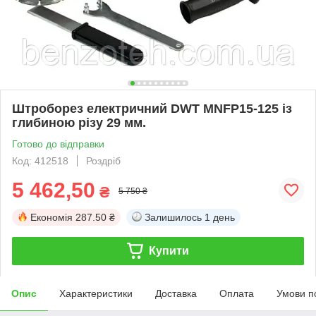
Штроборез електричний DWT MNFP15-125 із
глибиною різу 29 мм.
Готово до відправки
Код: 412518
Роздріб
5 462,50
₴
5 750 ₴
Економія
287.50 ₴
Залишилось
1 день
Купити
Опис
Характеристики
Доставка
Оплата
Умови п