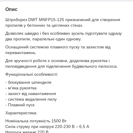
Опис
Штроборез DWT MNFP15-125 призначений для створення
пропилів у бетонних та цегляних стінах.
Дозволяє швидко і без особливих зусиль підготувати одразу
два пропили, паралельні один одному.
Оснащений системою плавного пуску та захистом від
перевантажень.
Для зручності роботи є основна, додаткова рукоятка і
пиловідведення для підключення будівельного пилососа.
Функціональні особливості:
- блокування шпинделя
- м'яка рукоятка
- захист від навантаження
- система видалення пилу
- Плавний пуск
Характеристика:
Номінальна потужність 1500 Вт
Сила струму при напрузі 220-230 В – 6,5 A
Напруга мережі 220 В