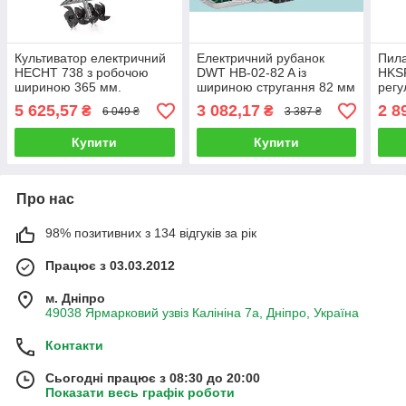
Культиватор електричний
Електричний рубанок
Пила
HECHT 738 з робочою
DWT HB-02-82 A із
HKSP
шириною 365 мм.
шириною стругання 82 мм
регу
різу
5 625,57
3 082,17
2 8
₴
₴
6 049 ₴
3 387 ₴
Купити
Купити
Про нас
98% позитивних з 134 відгуків за рік
Працює з 03.03.2012
м. Дніпро
49038 Ярмарковий узвіз Калініна 7а, Дніпро, Україна
Контакти
Сьогодні працює з 08:30 до 20:00
Показати весь графік роботи