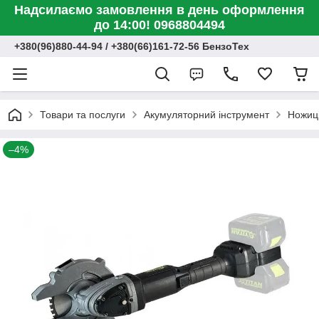
Надсилаємо замовлення в день оформлення
до 14:00! 0968804494
+380(96)880-44-94 / +380(66)161-72-56 БензоТех
Товари та послуги
Акумуляторний інструмент
Ножиці
–4%