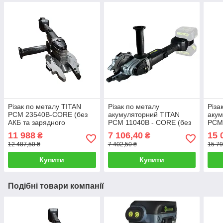
Різак по металу TITAN
Різак по металу
Різа
PCM 23540B-CORE (без
акумуляторний TITAN
акум
АКБ та зарядного
PCM 11040B - CORE (без
PCM
пристрою)
АКБ та зарядного
АКБ 
11 988
7 106,40
15 
₴
₴
пристрою)
прис
12 487,50 ₴
7 402,50 ₴
15 79
Купити
Купити
Подібні товари компанії