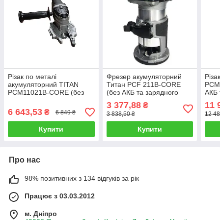
Різак по металі
Фрезер акумуляторний
Різа
акумуляторний TITAN
Титан PCF 211B-CORE
PCM
PCM11021B-CORE (без
(без АКБ та зарядного
АКБ 
АКБ та зарядного
пристрою)
прис
3 377,88
11 
₴
пристрою)
6 643,53
₴
6 849 ₴
3 838,50 ₴
12 48
Купити
Купити
Про нас
98% позитивних з 134 відгуків за рік
Працює з 03.03.2012
м. Дніпро