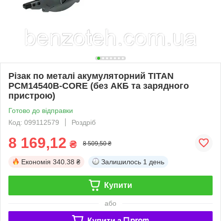
Різак по металі акумуляторний TITAN
PCM14540B-CORE (без АКБ та зарядного
пристрою)
Готово до відправки
Код: 099112579
Роздріб
8 169,12
₴
8 509,50 ₴
Економія
340.38 ₴
Залишилось
1 день
Купити
або
Купити з