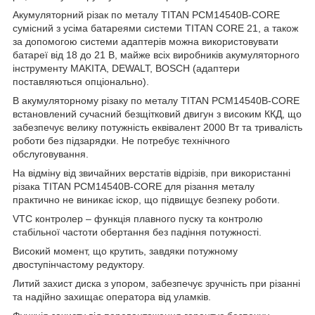
Акумуляторний різак по металу TITAN PCM14540B-CORE
сумісний з усіма батареями системи TITAN CORE 21, а також
за допомогою системи адаптерів можна використовувати
батареї від 18 до 21 В, майже всіх виробників акумуляторного
інструменту MAKITA, DEWALT, BOSCH (адаптери
поставляються опціонально).
В акумуляторному різаку по металу TITAN PCM14540B-CORE
встановлений сучасний безщітковий двигун з високим ККД, що
забезпечує велику потужність еквівалент 2000 Вт та тривалість
роботи без підзарядки. Не потребує технічного
обслуговування.
На відміну від звичайних верстатів відрізів, при використанні
різака TITAN PCM14540B-CORE для різання металу
практично не виникає іскор, що підвищує безпеку роботи.
VTC контролер – функція плавного пуску та контролю
стабільної частоти обертання без падіння потужності.
Високий момент, що крутить, завдяки потужному
двоступінчастому редуктору.
Литий захист диска з упором, забезпечує зручність при різанні
та надійно захищає оператора від уламків.