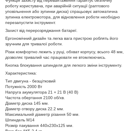
Функція захисту від перевантаження гарантує безпечну
роботу користувача, при аварійній ситуації (раптового
уповільнення або зупинки диска) спрацьовує автоматична
зупинка електромотора, для відновлення роботи необхідно
перезапустити інструмент.
Захист від перерозряджання батареї.
Ергономічний дизайн та легка вага пристрою роблять його
зручним для тривалої роботи.
Різак комфортно лежить у руці, обхват корпусу, всього 48 мм,
дозволяє тривалий час працювати не втомлюючись.
Кнопка блокування шпинделя для легкого зміни інструменту.
Характеристика:
Тип двигуна - безщітковий
Потужність 2000 Вт
Напруга акумулятора 21 + 21 В (40 В)
Частота обертання 2100 об/хв.
Діаметр диска 145 мм.
Діаметр отвору диска 22.2 мм.
Максимальний діаметр різання 50 мм.
Шпиндель М14
Розмір пакування 440х230х125 мм.
Вага без АКБ 2.4 кг.