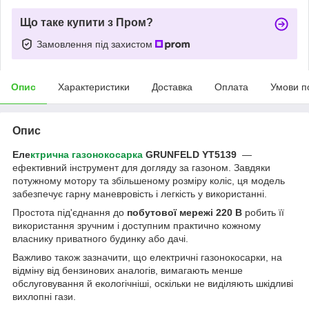
Що таке купити з Пром?
Замовлення під захистом
Опис
Характеристики
Доставка
Оплата
Умови п
Опис
Еле
ктрична газонокосарка
GRUNFELD YT5139
—
ефективний інструмент для догляду за газоном. Завдяки
потужному мотору та збільшеному розміру коліс, ця модель
забезпечує гарну маневровість і легкість у використанні.
Простота під'єднання до
побутової мережі 220 В
робить її
використання зручним і доступним практично кожному
власнику приватного будинку або дачі.
Важливо також зазначити, що електричні газонокосарки, на
відміну від бензинових аналогів, вимагають менше
обслуговування й екологічніші, оскільки не виділяють шкідливі
вихлопні гази.