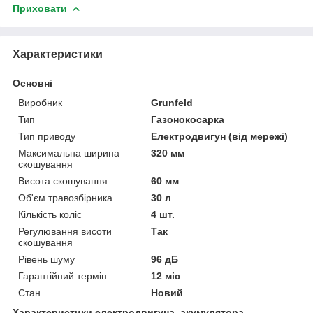
Приховати
Характеристики
Основні
Виробник
Grunfeld
Тип
Газонокосарка
Тип приводу
Електродвигун (від мережі)
Максимальна ширина
320 мм
скошування
Висота скошування
60 мм
Об'єм травозбірника
30 л
Кількість коліс
4 шт.
Регулювання висоти
Так
скошування
Рівень шуму
96 дБ
Гарантійний термін
12 міс
Стан
Новий
Характеристики електродвигуна, акумулятора