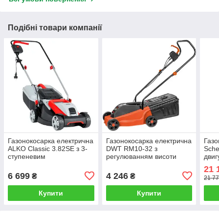
Подібні товари компанії
Газонокосарка електрична
Газонокосарка електрична
Газо
ALKO Classic 3.82SE з 3-
DWT RM10-32 з
Sch
ступеневим
регулюванням висоти
двиг
регулюванням висоти
зрізання трави
регу
21 
різання
ско
6 699
4 246
₴
₴
21 77
Купити
Купити