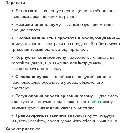
Переваги
Легка вага
— спрощує переміщення та зберігання
газонокосарки, роблячи її зручною
Низький рівень шуму
— забезпечує приємніший
процес роботи
Висока надійність і простота в обслуговуванні
—
знижують загальні витрати на володіння й забезпечують
тривалий термін експлуатації пристрою
Корпус із поліпропілену
- забезпечує стійкість до
корозії та ударів, що важливо для інструменту,
використовуваного в саду
Складана ручка
— неабияк спрощує зберігання
газонокосарки, особливо в умовах обмеженого
простору
Регулювання висоти зрізання газону
— дає змогу
адаптувати інструмент під конкретні пот
реби га
зону,
забезпечуючи ідеальний рівень стриження
Травозбірник із тканини та пластику
— поєднує
міцність і легкість, полегшуючи його стілець і чищення.
Характеристика: