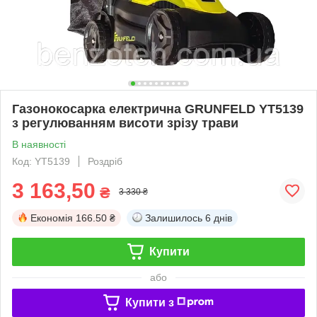
Газонокосарка електрична GRUNFELD YT5139
з регулюванням висоти зрізу трави
В наявності
Код: YT5139
Роздріб
3 163,50
₴
3 330 ₴
Економія
166.50 ₴
Залишилось
6 днів
Купити
або
Купити з