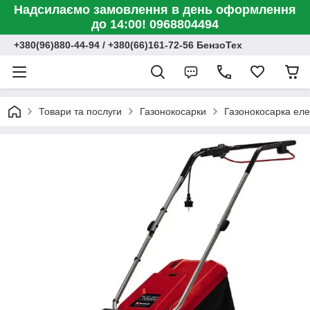
Надсилаємо замовлення в день оформлення
до 14:00! 0968804494
+380(96)880-44-94 / +380(66)161-72-56 БензоТех
Товари та послуги
Газонокосарки
Газонокосарка еле