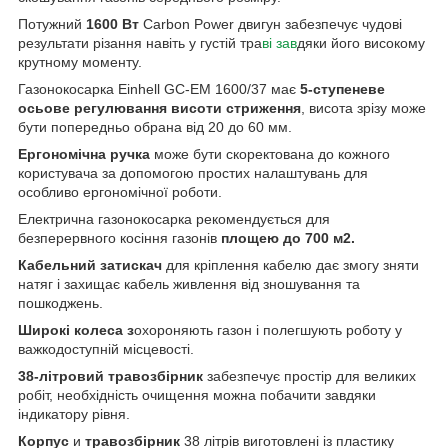
Потужний
1600 Вт
Carbon Power двигун забезпечує чудові
результати різання навіть у густій тра
ві зав
дяки його високому
крутному моменту.
Газонокосарка Einhell GC-EM 1600/37 має
5-ступеневе
осьове регулювання висоти стриження
, висота зрізу може
бути попередньо обрана від 20 до 60 мм.
Ергономічна ручка
може бути скоректована до кожного
користувача за допомогою простих налаштувань для
особливо ергономічної роботи.
Електрична газонокосарка рекомендується для
безперервного косіння газонів
площею до 700 м2.
Кабельний затискач
для кріплення кабелю дає змогу зняти
натяг і захищає кабель живлення від зношування та
пошкоджень.
Широкі колеса з
охороняють газон і полегшують роботу у
важкодоступній місцевості.
38-літровий травозбірник
забезпечує простір для великих
робіт, необхідність очищення можна побачити завдяки
індикатору рівня.
Корпус
и
травозбірник
38 літрів виготовлені із пластику