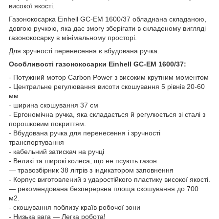
високої якості.
Газонокосарка Einhell GC-EM 1600/37 обладнана складаною,
довгою ручкою, яка дає змогу зберігати в складеному вигляді
газонокосарку в мінімальному просторі.
Для зручності перенесення є вбудована ручка.
Особливості газонокосарки Einhell GC-EM 1600/37:
- Потужний мотор Carbon Power з високим крутним моментом
- Центральне регулювання висоти скошування 5 рівнів 20-60
мм
- ширина скошування 37 см
- Ергономічна ручка, яка складається й регулюється зі сталі з
порошковим покриттям.
- Вбудована ручка для перенесення і зручності
транспортування
- кабельний затискач на ручці
- Великі та широкі колеса, що не псують газон
— травозбірник 38 літрів з індикатором заповнення
- Корпус виготовлений з ударостійкого пластику високої якості.
— рекомендована безперервна площа скошування до 700
м2.
- скошування поблизу країв робочої зони
- Низька вага — Легка робота!