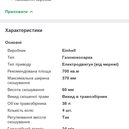
Приховати
Характеристики
Основні
Виробник
Einhell
Тип
Газонокосарка
Тип приводу
Електродвигун (від мережі)
Рекомендована площа
700 кв.м
Максимальна ширина
370 мм
скошування
Висота скошування
60 мм
Викид скошеної трави
Викид в травозбірник
Об'єм травозбірника
38 л
Кількість коліс
4 шт.
Регулювання висоти
Так
скошування
Гарантійний термін
24 міс