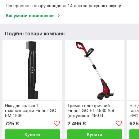
Повернення товару впродовж 14 днів за рахунок покупця
Всі умови повернення
Подібні товари компанії
Ніж для колісної
Тример електричний
Ніж 
газонокосарки Einhell GC-
Einhell GC-ET 4530 Set
газо
EM 1536
(потужність 450 Вт,
EM1
волосінь, ширина
725
2 496
625
₴
₴
скошування 300 мм.)
Купити
Купити