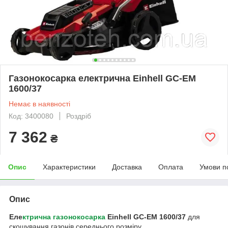
Газонокосарка електрична Einhell GC-EM
1600/37
Немає в наявності
Код: 3400080
Роздріб
7 362
₴
Опис
Характеристики
Доставка
Оплата
Умови п
Опис
Еле
ктрична газонокосарка
Einhell GC-EM 1600/37
для
скошування газонів середнього розміру.