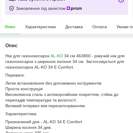
Замовлення під захистом
Опис
Характеристики
Доставка
Оплата
Умови п
Опис
Ніж для газонокосарок
AL-KO
34 см 463800 - ріжучий ніж для
газонокосарок з шириною косіння 34 см. Застосовується для
газонокосарок AL-KO 34 E Comfort.
Переваги:
Легке встановлення без допоміжних інструментів
Проста конструкція
Високоякісна сталь з антикорозійним покриттям, стійка до
перепадів температури та вологості.
Великий інтервал між перезаточуванням.
Характеристика:
Призначений для - AL-KO 34 E Comfort.
Ширина косіння 34 див.
Довжина ножа 335 мм.