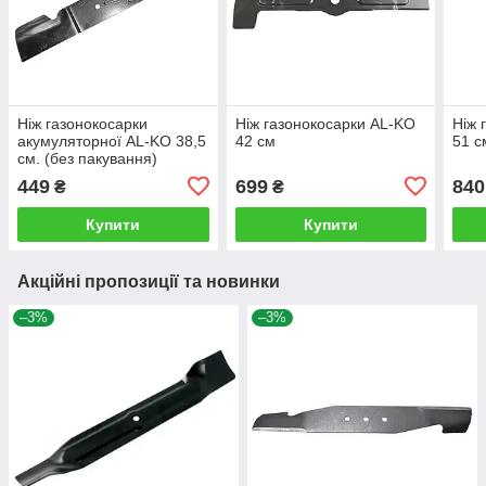
Ніж газонокосарки
Ніж газонокосарки AL-KO
Ніж 
акумуляторної AL-KO 38,5
42 см
51 с
см. (без пакування)
449
699
840
₴
₴
Купити
Купити
Акційні пропозиції та новинки
–3%
–3%