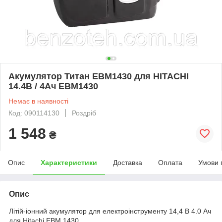
Акумулятор Титан EBM1430 для HITACHI
14.4В / 4Ач EBM1430
Немає в наявності
Код: 090114130
Роздріб
1 548
₴
Опис
Характеристики
Доставка
Оплата
Умови 
Опис
Літій-іонний акумулятор для електроінструменту 14,4 В 4.0 Ач
для Hitachi EBM 1430.