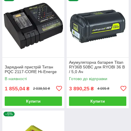
Акумуляторна батарея Titan
Зарядний пристрій Титан
RY36B 50BC для RYOBI 36 В
PQC 2117-CORE Hi-Energe
/ 5,0 Ач
В наявності
Готово до відправки
1 855,04
3 890,25
₴
₴
2 038,50 ₴
4 095 ₴
Купити
Купити
–5%