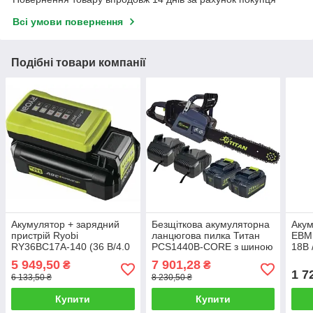
Всі умови повернення
Подібні товари компанії
Акумулятор + зарядний
Безщіткова акумуляторна
Акум
пристрій Ryobi
ланцюгова пилка Титан
EBM
RY36BC17A-140 (36 В/4.0
PCS1440B-CORE з шиною
18В 
Ач)
350 мм. і 2 АКБ 21 В/4 Ач
5 949,50
7 901,28
₴
₴
та зарядним
1 7
6 133,50 ₴
8 230,50 ₴
Купити
Купити