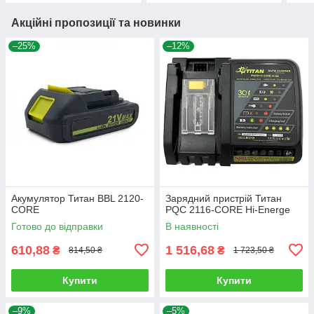
Акційні пропозиції та новинки
–25%
–12%
Акумулятор Титан BBL 2120-
Зарядний пристрій Титан
CORE
PQC 2116-CORE Hi-Energe
Готово до відправки
В наявності
610,88
1 516,68
₴
₴
814,50 ₴
1 723,50 ₴
Купити
Купити
–9%
–5%