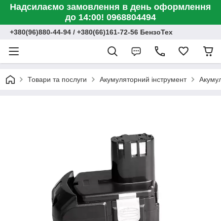
Надсилаємо замовлення в день оформлення
до 14:00! 0968804494
+380(96)880-44-94 / +380(66)161-72-56 БензоТех
Товари та послуги
Акумуляторний інструмент
Акумул