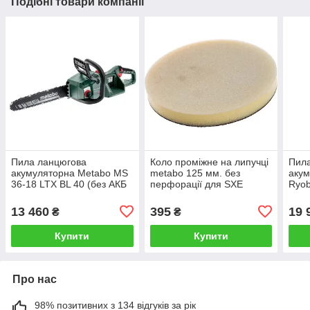
Подібні товари компанії
Пила ланцюгова
Коло проміжне на липучці
Пила
акумуляторна Metabo MS
metabo 125 мм. без
акум
36-18 LTX BL 40 (без АКБ
перфорації для SXE
Ryob
та зарядного пристрою)
210 
та з
13 460
395
19 
₴
₴
Купити
Купити
Про нас
98% позитивних з 134 відгуків за рік