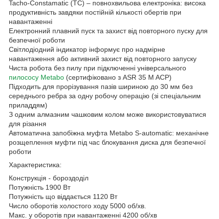
Tacho-Constamatic (TC) – повнохвильова електроніка: висока
продуктивність завдяки постійній кількості обертів при
навантаженні
Електронний плавний пуск та захист від повторного пуску для
безпечної роботи
Світлодіодний індикатор інформує про надмірне
навантаження або активний захист від повторного запуску
Чиста робота без пилу при підключенні універсального
пилососу Metabo
(сертифіковано з ASR 35 M ACP)
Підходить для прорізування пазів шириною до 30 мм без
середнього ребра за одну робочу операцію (зі спеціальним
приладдям)
З одним алмазним чашковим колом може використовуватися
для різання
Автоматична запобіжна муфта Metabo S-automatic: механічне
розщеплення муфти під час блокування диска для безпечної
роботи
Характеристика:
Конструкція - бороздоділ
Потужність 1900 Вт
Потужність що віддається 1120 Вт
Число оборотів холостого ходу 5000 об/хв.
Макс. у оборотів при навантаженні 4200 об/хв