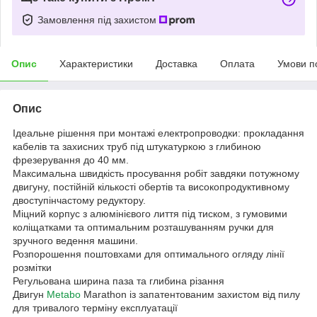
Замовлення під захистом
Опис
Характеристики
Доставка
Оплата
Умови п
Опис
Ідеальне рішення при монтажі електропроводки: прокладання
кабелів та захисних труб під штукатуркою з глибиною
фрезерування до 40 мм.
Максимальна швидкість просування робіт завдяки потужному
двигуну, постійній кількості обертів та високопродуктивному
двоступінчастому редуктору.
Міцний корпус з алюмінієвого лиття під тиском, з гумовими
коліщатками та оптимальним розташуванням ручки для
зручного ведення машини.
Розпорошення поштовхами для оптимального огляду лінії
розмітки
Регульована ширина паза та глибина різання
Двигун
Metabo
Marathon із запатентованим захистом від пилу
для тривалого терміну експлуатації