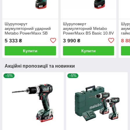
Шурупокрут
Шуруповерт
Шур
акумуляторний ударний
акумуляторний Metabo
акум
Metabo PowerMaxx SB
PowerMaxx BS Basic 10.8V
гайк
12V
Meta
5 333
3 990
8 8
₴
₴
(BS1
Купити
Купити
Акційні пропозиції та новинки
–5%
–5%