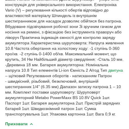
конструкція для універсального використання. Електроніка
Vario (V) – регулювання кількості обертів відповідно до
властивостей матеріалу Шпиндель із внутрішнім
шестигранником для насадок дозволяє обійтися без патрона.
Вбудоване підсвічування робочої зони Зі зручним гачком для
носіння на ремені, з фіксацією без інструмента праворуч або
ліворуч Практична індикація ємності для контролю заряду
акумулятора Характеристика шуруповерта: Напруга живлення
10.8 Частота обертання на холостому ходу: -1 ступінь 0-360
про/хв. -2 ступінь 0-1400 об/хв. Максимальний момент, що
крутить, 34 Нм Найбільший діаметр свердління: -Сталь 10 мм.
-Деревина 18 мм. Батарея акумуляторна: Номінальна
напруга 10.8 Тип елементів Li-ion Ємність 2 А/год Тип
двигуна
– щітковий Регулювання оборотів - натисканням Патрон
- швидкісний, різьбовий, безключовий, внутрішній
шестигранник 1/4" (6.35 мм) Діапазон затиску патрона 1 – 10
мм. Комплект поставки шуруповерту: Шуруповерт
акумуляторний Metabo PowerMaxx BS 10.8V Quick 1шт.
Паспорт 1шт. Батарея акумуляторна 2шт. Пристрій зарядних
батарей 1шт. Швидкознімний патрон 1шт. Сумка
транспортувальна 1шт. Упаковка картонна 1шт. Вага 0,9 кг.
Приховати