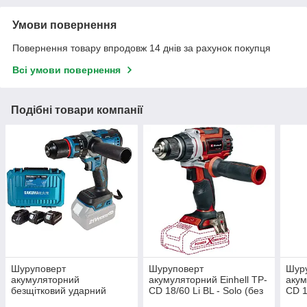
Умови повернення
Повернення товару впродовж 14 днів за рахунок покупця
Всі умови повернення
Подібні товари компанії
Шуруповерт
Шуруповерт
Шур
акумуляторний
акумуляторний Einhell TP-
акум
безщітковий ударний
CD 18/60 Li BL - Solo (без
CD 1
Sakuma BLUE CD8521B
АКБ та зарядного
Chan