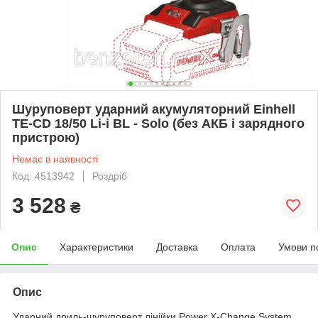
Шуруповерт ударний акумуляторний Einhell
TE-CD 18/50 Li-i BL - Solo (без АКБ і зарядного
пристрою)
Немає в наявності
Код: 4513942
Роздріб
3 528
₴
Опис
Характеристики
Доставка
Оплата
Умови п
Опис
Ударний дриль-шуруповерт лінійки Power X-Change System