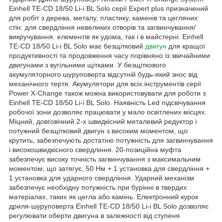
Einhell TE-CD 18/50 Li-i BL Solo серії Expert plus призначений
для робіт з дерева, металу, пластику, каменів та цегляних
стін: для свердління невеликих отворів та загвинчування/
викручування. елементів як удома, так і в майстерні. Einhell
TE-CD 18/50 Li-i BL Solo має безщітковий
двигун
для кращої
продуктивності та продовження часу порівняно із звичайними
двигунами з вугільними щітками. У безщіткового
акумуляторного шуруповерта відсутній будь-який знос від
механічного тертя. Акумулятори для всіх інструментів серії
Power X-Change також можна використовувати для роботи з
Einhell TE-CD 18/50 Li-i BL Solo. Наявність Led підсвічування
робочої зони дозволяє працювати у мало освітлених місцях.
Міцний, довговічний 2-х швидкісний металевий редуктор і
потужний безщітковий двигун з високим моментом, що
крутить, забезпечують достатню потужність для загвинчування
і високошвидкісного свердління. 20-позиційна муфта
забезпечує високу точність загвинчування з максимальним
моментом, що затягує, 50 Нм + 1 установка для свердління +
1 установка для ударного свердління. Ударний механізм
забезпечує необхідну потужність при бурінні в твердих
матеріалах, таких як цегла або камінь. Електронний курок
дриля-шуруповерта Einhell TE-CD 18/50 Li-i BL Solo дозволяє
регулювати оберти двигуна в залежності від ступеня