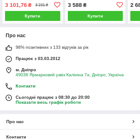
SET02 з 2 АКБ та
пристрою)
та з
3 101,76
3 588
2 6
₴
₴
3 231 ₴
зарядним пристроєм
Купити
Купити
Про нас
98% позитивних з 133 відгуків за рік
Працює з 03.03.2012
м. Дніпро
49038 Ярмарковий узвіз Калініна 7а, Дніпро, Україна
Контакти
Сьогодні працює з 08:30 до 20:00
Показати весь графік роботи
Про нас
Контакти