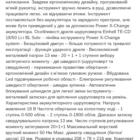
натискання. Завдяки ергономічному дизайну, прогумованій
м'якій рукоятці, інструмент зручно лежить в руці, дозволяючи
працювати легко, не відчуваючи втоми. Інструмент
поставляється без акумулятора та зарядного пристрою, але
може бути приведений у дію за допомогою Power X-Change
акумулятора. Особливості дриля-шуруповерта Einhell TE-CD
18/50 Li-i BL Solo: - лінійка інструменту Power X-Change
system - Безщітковий двигун – більше потужності та тривалої
експлуатації - функція ударного дриля - Високоякісний
металевий патрон 13 мм - 20 + 1 + 1 ступеня вибору
затягуючого моменту - дві швидкості (шуруповерт та
свердління) - перемикання праве/ліве обертання -
ергономічний дизайн з м'якою гумовою ручкою - Вбудована
Led підсвічування робочої області - Електронне регулювання
швидкості обертання - швидка зупинка - Автоматичне
блокування шпинделя для легкої зміни інструменту -
металевий затискач для кріплення шуруповерта на ремінь.
Характеристика акумуляторного шуруповерта: Напруга
живлення 18 В Частота обертання на холостому ході: - 1
ступінь 0-500 об/хв. - 2 ступінь 0-1800 об/хв. Діапазон затиску
свердлувального патрона 13 мм. Число ступенів регулювання
моменту затягування 20+1+1 Максимальний жорсткий
крутний момент 50 Нм Макс. діаметр свердління (бетон/
цегла) 10 мм. Розміри в упаковці 208 × 78 × 216 мм. Комплект