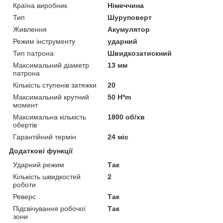
Країна виробник
Німеччина
Тип
Шуруповерт
Живлення
Акумулятор
Режим інструменту
ударний
Тип патрона
Швидкозатискний
Максимальний діаметр
13 мм
патрона
Кількість ступенів затяжки
20
Максимальний крутний
50 H*m
момент
Максимальна кількість
1800 об/хв
обертів
Гарантійний термін
24 міс
Додаткові функції
Ударний режим
Так
Кількість швидкостей
2
роботи
Реверс
Так
Підсвічування робочої
Так
зони