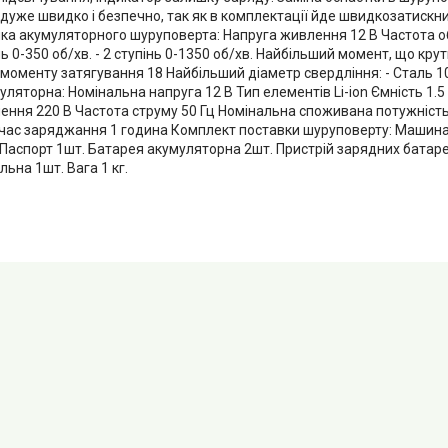
дуже швидко і безпечно, так як в комплектації йде швидкозатискни
ка акумуляторного шуруповерта: Напруга живлення 12 В Частота о
пінь 0-350 об/хв. - 2 ступінь 0-1350 об/хв. Найбільший момент, що кру
моменту затягування 18 Найбільший діаметр свердління: - Сталь 10
ляторна: Номінальна напруга 12 В Тип елементів Li-ion Ємність 1.5
ення 220 В Частота струму 50 Гц Номінальна споживана потужність 
час заряджання 1 година Комплект поставки шуруповерту: Машин
Паспорт 1шт. Батарея акумуляторна 2шт. Пристрій зарядних батаре
ьна 1шт. Вага 1 кг.