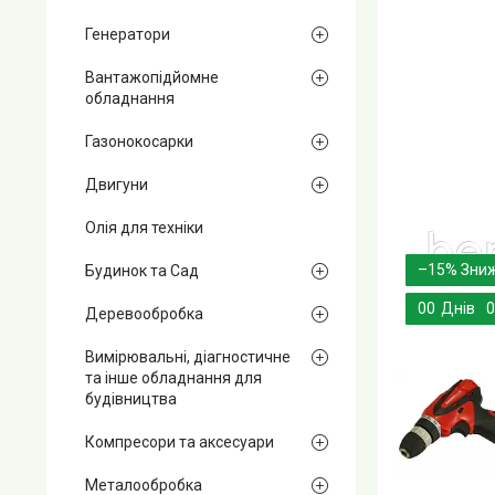
Генератори
Вантажопідйомне
обладнання
Газонокосарки
Двигуни
Олія для техніки
–15%
Будинок та Сад
0
0
Днів
0
Деревообробка
Вимірювальні, діагностичне
та інше обладнання для
будівництва
Компресори та аксесуари
Металообробка