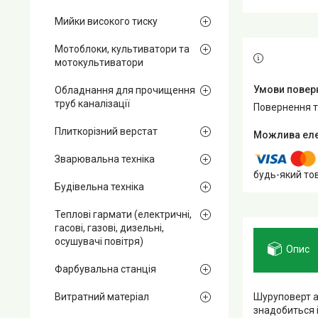
Мийки високого тиску
Мотоблоки, культиватори та
мотокультиватори
Обладнання для прочищення
труб каналізації
повернення 
Плиткорізний верстат
Зварювальна техніка
будь-який то
Будівельна техніка
Теплові гармати (електричні,
гасові, газові, дизельні,
осушувачі повітря)
Опис
Фарбувальна станція
Шуруповерт а
Витратний матеріал
знадобиться і