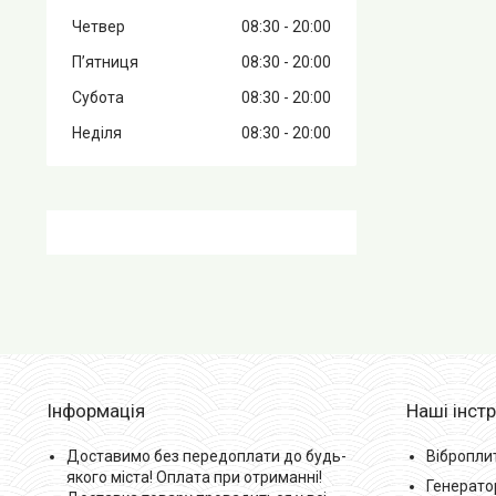
Четвер
08:30
20:00
Пʼятниця
08:30
20:00
Субота
08:30
20:00
Неділя
08:30
20:00
Інформація
Наші інст
Доставимо без передоплати до будь-
Вібропли
якого міста! Оплата при отриманні!
Генерато