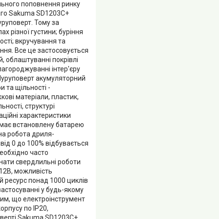
ільного поповнення ринку
ого Sakuma SD1203C+
уруповерт. Тому за
 різної густини; буріння
ості; вкручування та
ення. Все це застосовується
й, облаштуванні покрівлі
агороджуванні інтер'єру
 Шуруповерт акумуляторний
 та щільності -
кові матеріали, пластик,
ьності, структурі
аційні характеристики
має встановлену батарею
мна робота дриля-
ід 0 до 100% відбувається
необхідно часто
конати свердлильні роботи
в 12В, можливість
й ресурс понад 1000 циклів
астосуванні у будь-якому
тим, що електроінструмент
орпусу по IP20,
поверті Sakuma SD1203C+