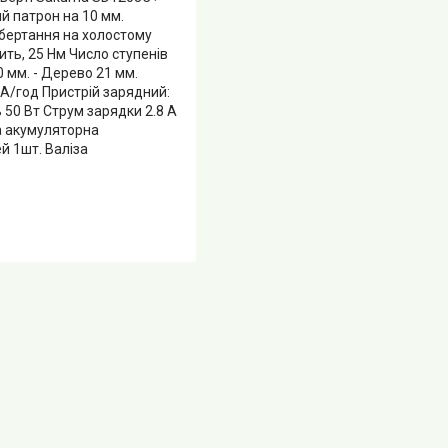
й патрон на 10 мм.
бертання на холостому
тить, 25 Нм Число ступенів
 мм. - Дерево 21 мм.
 А/год Пристрій зарядний:
50 Вт Струм зарядки 2.8 А
а акумуляторна
й 1шт. Валіза