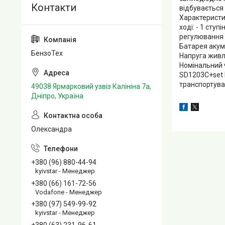
відбувається 
Характеристи
ході: - 1 сту
регулювання 
Батарея акуму
БензоТех
Напруга живл
Номінальний 
SD1203С+set 
транспортувал
49038 Ярмарковий узвіз Калініна 7а,
Дніпро, Україна
Олександра
+380 (96) 880-44-94
kyivstar - Менеджер
+380 (66) 161-72-56
Vodafone - Менеджер
+380 (97) 549-99-92
kyivstar - Менеджер