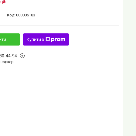
 ₴
Код:
000006183
ити
Купити з
880-44-94
Менеджер