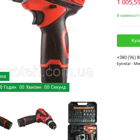
1 005,59
В наявності
Куп
+380 (96) 
kyivstar - 
0
Годин
0
0
Хвилин
0
0
Секунд