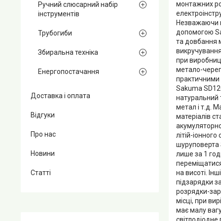
монтажних роб
Ручний слюсарний набір
електроінстр
інструментів
Незважаючи н
допомогою Sa
Трубогиби
та довбання м
викручування 
Збиральна техніка
при виробницт
метало-череп
Енергопостачання
практичними п
Sakuma SD120
Доставка і оплата
натуральний т
метал і т.д. 
Відгуки
матеріалів ст
акумуляторн
Про нас
літій-іонного
шуруповерта 
Новини
лише за 1 го
переміщатися 
на висоті. Ін
Статті
підзарядки за
розрядки-зар
місці, при в
має малу вагу
світлодіодне