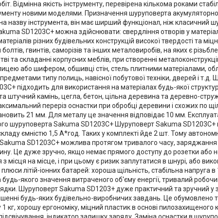
іт. Відмінна якість інструменту, перевірена кількома роками стаб
ументу новими моделями. Призначення шуруповерта акумуляторн
а назву інструмента, він має ширший функціонал, ніж класичний ш
kuma SD1203C+ можна здійснювати: свердління отворів у матеріалах
атеріалів різних будівельних конструкцій високої твердості та міцн
болтів, гвинтів, саморізів та інших металовиробів, на яких є різьбл
ві та складанні корпусних меблів, при створенні металоконструкці
ицею або шифером, обшивці стін, стель плитними матеріалами, обл
редметами типу полиць, навісної побутової техніки, дверей і т.д.
3C+ підходить для використання на матеріалах будь-якої структури
а штучний камінь, цегла, бетон, цільна деревина та деревно-струж
Максимальний переріз оснастки при обробці деревини і схожих по щіл
ановить 21 мм. Для металу це значення відповідає 10 мм. Експлуат
ого шуруповерта Sakuma SD1203C+ Шуруповерт Sakuma SD1203C+ 
 складу ємністю 1,5 А*год. Таких у комплекті йде 2 шт. Тому автоно
Sakuma SD1203C+ можлива протягом тривалого часу, заряджання в
дину. Це дуже зручно, якщо немає прямого доступу до розетки або 
з місця на місце, і при цьому є ризик заплутатися в шнурі, або ви
ші плюси літій-іонних батарей: хороша щільність, стабільна напруга 
 будь-якого значення витраченого об'єму енергії, тривалий робочи
ядки. Шуруповерт Sakuma SD1203+ дуже практичний та зручний у з
ирішенні будь-яких будівельно-виробничих завдань. Це обумовлено 
 1 кг, хорошу ергономіку, міцний пластик в основі пилозахищеного к
 підсвічування, індикатор залишку заряду. Заміна оснастки в шуру