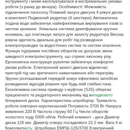
інструменту і може експлуатуватися в екстремальних умовах
роботи (з ранку до вечора). Особливості: Можливість
підключення пилососу Плавний запуск двигуна 4 ріжучі диски
в комплекті Подвоєний редуктор (4 шестерні) Автоматична
подача води забезпечує найефективніше вирізування пазів із
чистою кромкою. Унікальна система демпфування крутних
коливань, що пом'якшує запуск для захисту редуктора Висока
ріжуча здатність ідеальна для робіт під розведення
електропроводки та водостічних систем та систем опалення.
Функція підтримки постійних оборотів не допускає зміни
швидкості електроінструменту, що сприяє якісному різу.
Ергономічна конструкція рукоятки забезпечує комфортні
умови роботи. Електронний захист двигуна відключає
пристрій під час критичного навантаження або перегріву.
Зручно розташований передній кожух ефективно запобігає
розкиданню відходів різання при будь-якій глибині паза.
Ексклюзивна система приводу з муфтою (SJS) оберігає
працюючого та редукторного механізму від в
ипадкового
блокування диска. Характеристика штроборізу: Тривалість
роботи повторно-короткочасний Потужність 3700 Вт Напруга
живлення 220 В Частота струму 50 Гц Число оборотів
холостого ходу 5000 об/хв. Робочий елемент - диск Діаметр
диска 125 мм. Діаметр отвору посадкового 22.2 мм. Вага 4 кг.
Комплектн
ість:
Штроборез ЕМРШ-125/3700 Електричний