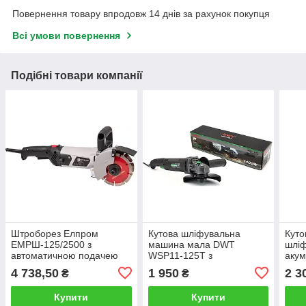
Повернення товару впродовж 14 днів за рахунок покупця
Всі умови повернення
Подібні товари компанії
Штроборез Елпром
Кутова шліфувальна
Куто
ЕМРШ-125/2500 з
машина мала DWT
шлі
автоматичною подачею
WSP11-125T з
аку
води
регулюванням швидкості
20-1
4 738,50
1 950
2 3
₴
₴
регу
без 
Купити
Купити
при