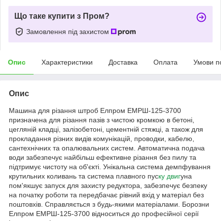
Що таке купити з Пром?
Замовлення під захистом
Опис
Характеристики
Доставка
Оплата
Умови п
Опис
Машина для різання штроб Елпром ЕМРШ-125-3700
призначена для різання пазів з чистою кромкою в бетоні,
цегляній кладці, залізобетоні, цементній стяжці, а також для
прокладання різних видів комунікацій, проводки, кабелю,
сантехнічних та опалювальних систем. Автоматична подача
води забезпечує найбільш ефективне різання без пилу та
підтримує чистоту на об'єкті. Унікальна система демпфування
крутильних коливань та система плавного пус
ку двиг
уна
пом'якшує запуск для захисту редуктора, забезпечує безпеку
на початку роботи та передбачає рівний вхід у матеріал без
поштовхів. Справляється з будь-якими матеріалами. Борозни
Елпром ЕМРШ-125-3700 відноситься до професійної серії