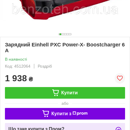
Зарядний Einhell PXC Power-X- Boostcharger 6
A
В наявності
Код: 4512064
Роздріб
1 938
₴
Купити
або
Купити з
Що таке купити з Пром?