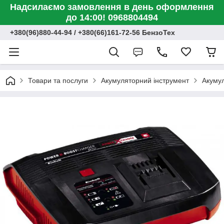
Надсилаємо замовлення в день оформлення
до 14:00! 0968804494
+380(96)880-44-94 / +380(66)161-72-56 БензоТех
Товари та послуги
Акумуляторний інструмент
Акумул