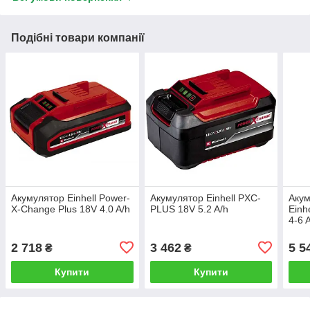
Подібні товари компанії
Акумулятор Einhell Power-
Акумулятор Einhell PXC-
Акум
X-Change Plus 18V 4.0 A/h
PLUS 18V 5.2 A/h
Einh
4-6 
2 718
3 462
5 5
₴
₴
Купити
Купити