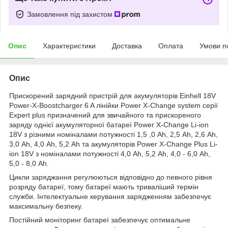
Замовлення під захистом
Опис
Характеристики
Доставка
Оплата
Умови п
Опис
Прискорений зарядний пристрій для акумуляторів Einhell 18V
Power-X-Boostcharger 6 A лінійки Power X-Change system серії
Expert plus призначений для звичайного та прискореного
заряду однієї акумуляторної батареї Power X-Change Li-ion
18V з різними номіналами потужності 1,5 ,0 Аh, 2,5 Аh, 2,6 Аh,
3,0 Аh, 4,0 Аh, 5,2 Аh та акумуляторів Power X-Change Plus Li-
ion 18V з номіналами потужності 4,0 Аh, 5,2 Аh, 4,0 - 6,0 Аh,
5,0 - 8,0 Аh.
Цикли заряджання регулюються відповідно до певного рівня
розряду батареї, тому батареї мають триваліший термін
служби. Інтелектуальне керування зарядженням забезпечує
максимальну безпеку.
Постійний моніторинг батареї забезпечує оптимальне