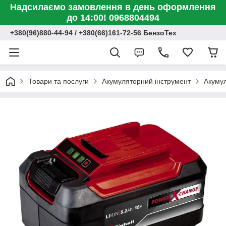
Надсилаємо замовлення в день оформлення
до 14:00! 0968804494
+380(96)880-44-94 / +380(66)161-72-56 БензоТех
Товари та послуги
Акумуляторний інструмент
Акумул