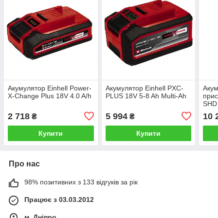
Акумулятор Einhell Power-
Акумулятор Einhell PXC-
Акум
X-Change Plus 18V 4.0 A/h
PLUS 18V 5-8 Ah Multi-Ah
прис
SHD 
заря
2 718
5 994
10 
₴
₴
Купити
Купити
Про нас
98% позитивних з 133 відгуків за рік
Працює з 03.03.2012
м. Дніпро