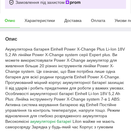
Замовлення під захистом
Опис
Характеристики
Доставка
Оплата
Умови п
Опис
Акумуляторна батарея Einhell Power X-Change Plus Li-Ion 18V
5,2 Ah лінійки Power X-Change system серії Expert plus. Ви
можете використовувати Power X-Change акумулятор для
живлення більше 20 різних інструментів лінійки Power X-
Change system. Це означає, що Вам потрібна лише одна
батарея для всієї родини продуктів Einhell Power X-Change.
Прогумований міцний корпус акумуляторної батареї захищає
її від ударів і робить придатними для роботи у важких умовах.
Особливості акумуляторної батареї Einhell Li-Ion 18V 5,2 Ah
Plus: Лінійка інструменту Power X-Change system 7-в 1 ABS:
Активна система керування батареєю від Einhell Постійне
управління та контроль температури, напруги тощо. Режим
відновлення для глибоко розрядженого акумулятора
Високоякісні
акумуляторні батареї
LiIon майже не мають
саморозряду Зарядка у будь-який час Корпус з гумовим