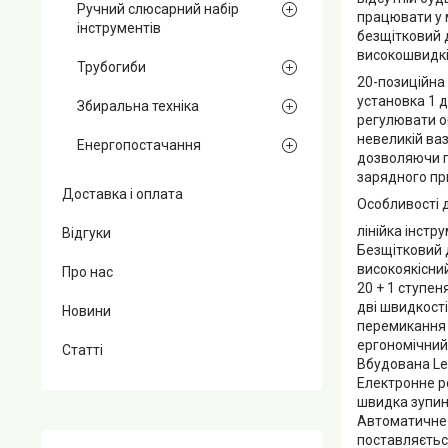
Ручний слюсарний набір
працювати у 
інструментів
безщітковий 
високошвидкі
Трубогиби
20-позиційна
установка 1 д
Збиральна техніка
регулювати о
невеликій ваз
Енергопостачання
дозволяючи п
зарядного пр
Доставка і оплата
Особливості д
лінійка інст
Відгуки
Безщітковий д
високоякісни
Про нас
20 + 1 ступе
дві швидкості
Новини
перемикання 
ергономічний
Статті
Вбудована Le
Електронне р
швидка зупи
Автоматичне 
поставляєтьс