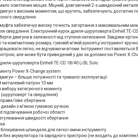
мало освітлених місцях. Міцний, довговічний 2-х швидкісний метал
двигун з високим моментом, що крутить, забезпечують достатню по
сного свердління.
 муфта забезпечує високу точність загортання з максимальним мом
ля свердління. Електронний курок дриля-шуруповерта Einhell TE-CD 
берти двигуна в залежності від ступеня натискання. Завдяки ергон
і та компактному розміру, гумовій м'якій рукоятці інструмент зручно
рацювати легко, не відчуваючи втоми. Інструмент поставляється 
истрою, але може бути приведений у дію за допомогою Power X-Ch
риля-шуруповерта Einhell TE-CD 18/40 Li BL Solo:
рументу Power X-Change system
вигун – більше потужності та тривалої експлуатації
й металевий патрон 10 мм
ня вибору затягуючого моменту
 (шуруповерт та свердління)
праве/ліве обертання
 дизайн з м'якою гумовою ручкою
d підсвічування робочої області
егулювання швидкості обертання
нка
блокування шпинделя для легкої зміни інструменту
я без акумулятора та зарядного пристрою (не входить до комплект