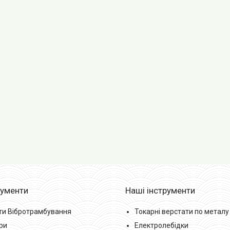
рументи
Наші інструменти
ти Вібротрамбування
Токарні верстати по металу
ри
Електролебідки