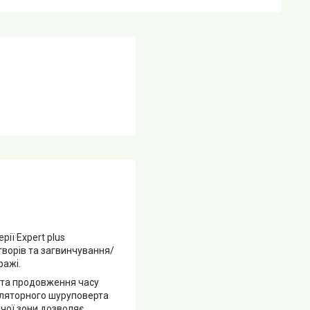
рії Expert plus
творів та загвинчування/
ражі.
 та продовження часу
муляторного шуруповерта
очої зони дозволяє