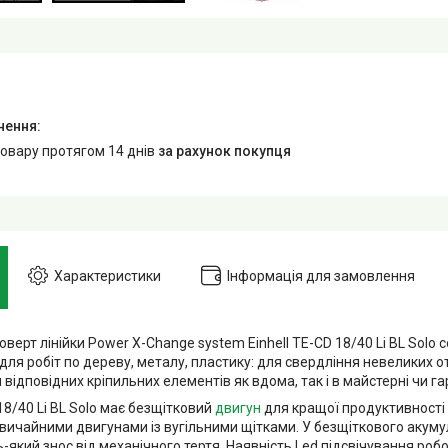
товару протягом 14 днів
за рахунок покупця
Характеристики
Інформація для замовлення
ерт лінійки Power X-Change system Einhell TE-CD 18/40 Li BL Solo се
ля робіт по дереву, металу, пластику: для свердління невеликих о
відповідних кріпильних елементів як вдома, так і в майстерні чи га
 18/40 Li BL Solo має безщітковий
двигун
для кращої продуктивності
 звичайними двигунами із вугільними щітками. У безщіткового аку
ь-який знос від механічного тертя. Наявність Led підсвічування роб