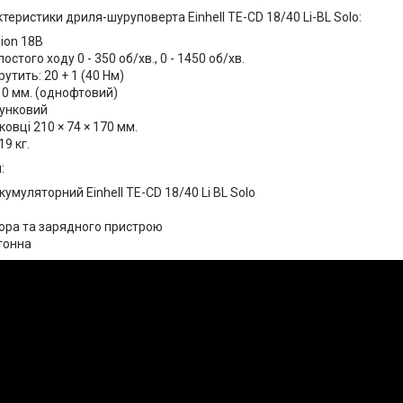
ктеристики дриля-шуруповерта Einhell TE-CD 18/40 Li-BL Solo:
-ion 18В
стого ходу 0 - 350 об/хв., 0 - 1450 об/хв.
утить: 20 + 1 (40 Нм)
10 мм. (однофтовий)
зунковий
ковці 210 × 74 × 170 мм.
19 кг.
:
умуляторний Einhell TE-CD 18/40 Li BL Solo
ора та зарядного пристрою
тонна