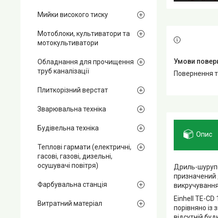
Мийки високого тиску
Мотоблоки, культиватори та
мотокультиватори
Обладнання для прочищення
труб каналізації
повернення 
Плиткорізний верстат
Зварювальна техніка
Будівельна техніка
Опис
Теплові гармати (електричні,
гасові, газові, дизельні,
осушувачі повітря)
Дриль-шурупов
призначений д
Фарбувальна станція
викручування 
Einhell TE-CD
Витратний матеріал
порівняно із
відсутній буд