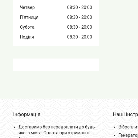
Четвер
08:30
20:00
Пʼятниця
08:30
20:00
Субота
08:30
20:00
Неділя
08:30
20:00
Інформація
Наші інст
Доставимо без передоплати до будь-
Вібропли
якого міста! Оплата при отриманні!
Генерато