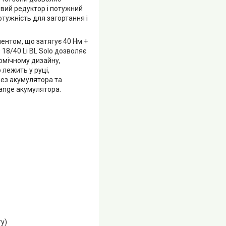
евий редуктор і потужний
тужність для загортання і
ентом, що затягує 40 Нм +
18/40 Li BL Solo дозволяє
омічному дизайну,
 лежить у руці,
без акумулятора та
ange акумулятора.
у)