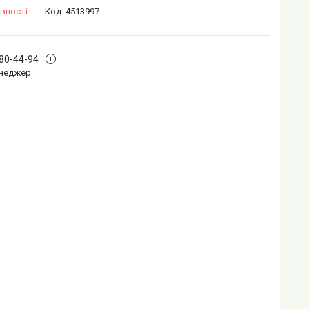
вності
Код:
4513997
880-44-94
Менеджер