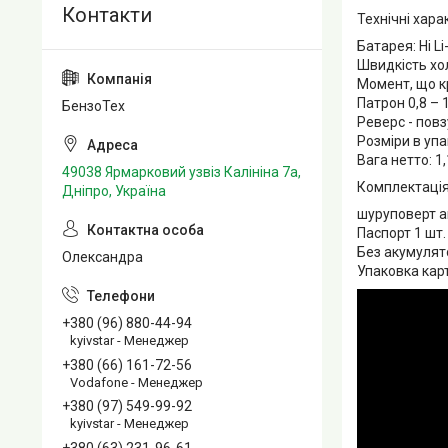
Технічні хара
Батарея: Ні Li
Швидкість холо
Момент, що кр
Патрон 0,8 – 
БензоТех
Реверс - пов
Розміри в упа
Вага нетто: 1,
49038 Ярмарковий узвіз Калініна 7а,
Комплектація
Дніпро, Україна
шуруповерт ак
Паспорт 1 шт.
Без акумулят
Олександра
Упаковка кар
+380 (96) 880-44-94
kyivstar - Менеджер
+380 (66) 161-72-56
Vodafone - Менеджер
+380 (97) 549-99-92
kyivstar - Менеджер