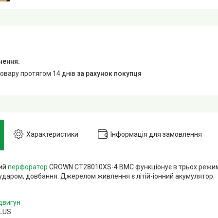
товару протягом 14 днів
за рахунок покупця
Характеристики
Інформація для замовлення
ий
перфоратор
CROWN CT28010XS-4 BMC функціонує в трьох режима
 ударом, довбання. Джерелом живлення є літій-іонний акумулятор.
двигун
PLUS