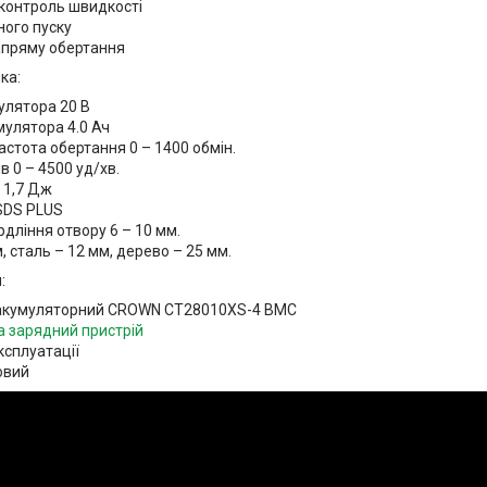
контроль швидкості
ного пуску
апряму обертання
ка:
улятора 20 В
мулятора 4.0 Ач
стота обертання 0 – 1400 обмін.
в 0 – 4500 уд/хв.
 1,7 Дж
SDS PLUS
дління отвору 6 – 10 мм.
, сталь – 12 мм, дерево – 25 мм.
:
акумуляторний CROWN CT28010XS-4 BMC
а зарядний пристрій
експлуатації
овий