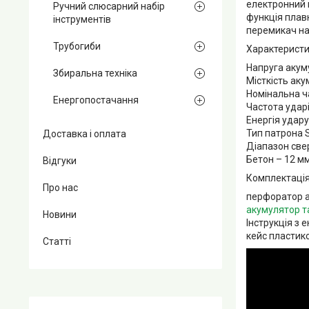
електронний 
Ручний слюсарний набір
функція плав
інструментів
перемикач н
Трубогиби
Характеристи
Напруга акум
Збиральна техніка
Місткість аку
Номінальна ча
Енергопостачання
Частота ударі
Енергія удару
Тип патрона 
Доставка і оплата
Діапазон свер
Бетон – 12 мм
Відгуки
Комплектація
Про нас
перфоратор 
акумулятор т
Новини
Інструкція з 
кейс пластик
Статті