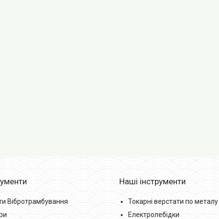
рументи
Наші інструменти
ти Вібротрамбування
Токарні верстати по металу
ри
Електролебідки