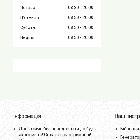
Четвер
08:30
20:00
Пʼятниця
08:30
20:00
Субота
08:30
20:00
Неділя
08:30
20:00
Інформація
Наші інст
Доставимо без передоплати до будь-
Вібропли
якого міста! Оплата при отриманні!
Генерато