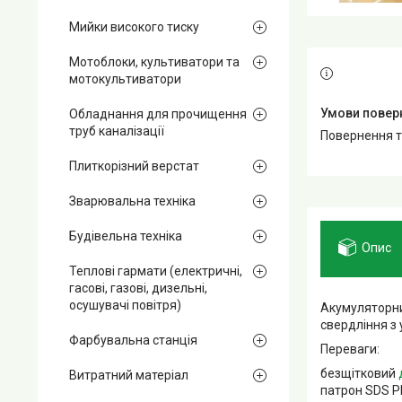
Мийки високого тиску
Мотоблоки, культиватори та
мотокультиватори
Обладнання для прочищення
труб каналізації
повернення 
Плиткорізний верстат
Зварювальна техніка
Будівельна техніка
Опис
Теплові гармати (електричні,
гасові, газові, дизельні,
осушувачі повітря)
Акумуляторн
свердління з
Фарбувальна станція
Переваги:
безщітковий
Витратний матеріал
патрон SDS 