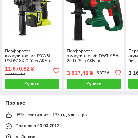
Перфоратор
Перфоратор
Пер
акумуляторний RYOBI
акумуляторний DWT ABH-
аку
RSDS18X-0 (без АКБ та
20 D (без АКБ та
безщ
зарядного пристрою)
зарядного пристрою)
ПА-2
11 670,62
₴
20 В
3 817,45
3 1
₴
5 873 ₴
13 414,50 ₴
Купити
Купити
Про нас
98% позитивних з 133 відгуків за рік
Працює з 03.03.2012
м. Дніпро