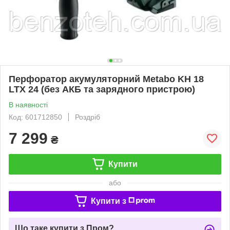
Перфоратор акумуляторний Mеtabo KH 18
LTX 24 (без АКБ та зарядного пристрою)
В наявності
Код: 601712850
Роздріб
7 299
₴
Купити
або
Купити з
Що таке купити з Пром?