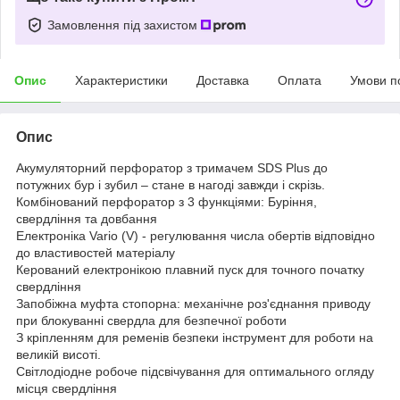
Замовлення під захистом
Опис
Характеристики
Доставка
Оплата
Умови п
Опис
Акумуляторний перфоратор з тримачем SDS Plus до
потужних бур і зубил – стане в нагоді завжди і скрізь.
Комбінований перфоратор з 3 функціями: Буріння,
свердління та довбання
Електроніка Vario (V) - регулювання числа обертів відповідно
до властивостей матеріалу
Керований електронікою плавний пуск для точного початку
свердління
Запобіжна муфта стопорна: механічне роз'єднання приводу
при блокуванні свердла для безпечної роботи
З кріпленням для ременів безпеки інструмент для роботи на
великій висоті.
Світлодіодне робоче підсвічування для оптимального огляду
місця свердління