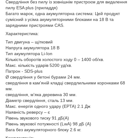
Свердління без пилу із зовнішнім пристроєм для видалення
пилу ESA plus (приладдя)
Багато марок, одна акумуляторна система: Цей продукт
сумісний з усіма акумуляторними блоками на 18 В та
зарядними пристроями CAS.
Характеристика:
Тип двигуна – щітковий
Напруга акумулятора 18 В
Тип акумулятора Li-Ion
Кількість оборотів холостого ходу 0 – 1400 об/хв.
Макс. кількість ударів 5200 уд/хв.
Патрон - SDS-plus
Ø свердління у бетоні бурами 24 мм.
свердління в кам'яній кладці свердлильними коронками 68
мм.
свердління, м'яка деревина 30 мм.
Діаметр свердління, сталь 13 мм.
Макс. енергія одного удару (EPTA) 2.1 Дж
Наявність реверсу – є
Рівень звукового тиску 91 дБ(А)
Рівень звукової потужності (LwA) 98 дБ (A)
Вага без акумуляторного блоку 2.6 кг.
Комплектація: