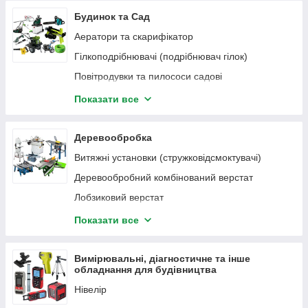
Будинок та Сад
шліфувальна машина по бетону
Аератори та скарифікатор
Штроборіз
Гілкоподрібнювачі (подрібнювач гілок)
Шуруповерти мережеві
Повітродувки та пилососи садові
Насадки для інструментів
Висоторізи
Показати все
Дровоколи
Кущорізи
Деревообробка
Кормоподрібнювачі
Витяжні установки (стружковідсмоктувачі)
Мотопомпи
Деревообробний комбінований верстат
Мотобури
Лобзиковий верстат
Мотобури шнеки
Пилки стрічкові по дереву
Показати все
Набір для реставрації меблів
Пилки циркулярні стаціонарні
Ножиці садові акумуляторні
Приладдя для циркулярних пилок
Вимірювальні, діагностичне та інше
обладнання для будівництва
Секатори для саду
Рейсмуси. Рейсмусово-фугувальні верстати
Нівелір
Садові обприскувачі акумуляторні та бензинові
Комплектуючі для рейсмусово-фугувальних