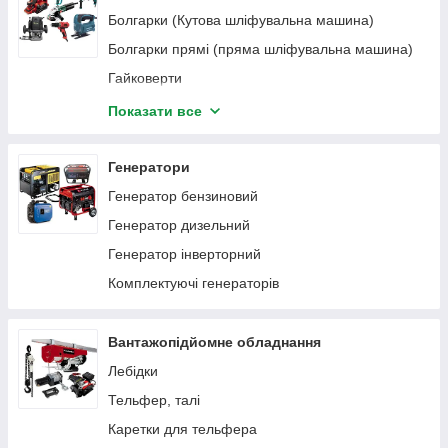
Болгарки (Кутова шліфувальна машина)
Вентилятори акумуляторні
Болгарки прямі (пряма шліфувальна машина)
Гайковерти
Гайковерти
Гравери бормашини акумуляторні
Гравери бормашини
Дрилі
Показати все
Дрилі
Фарбопульт акумуляторний
Фарбопульт
Лобзик акумуляторний
Генератори
Лобзики
Човнові мотори
Генератор бензиновий
Міксери
Міксер будівельний акумуляторний
Генератор дизельний
Ножиці вирубні листові
Ножиці вирубні листові акумуляторні
Генератор інверторний
Відбійні молотки
Викрутка акумуляторна
Комплектуючі генераторів
Паяльники для пластикових труб
Паяльники акумуляторні для пластикових труб
Перфоратори
Перфоратори
Вантажопідйомне обладнання
Полірувальні машини
Пилки дискові ручні
Лебідки
Пилки шабельні
Пилки дискові занурювальні
Тельфер, талі
Пили дискові ручні
Пилки торцювальні
Каретки для тельфера