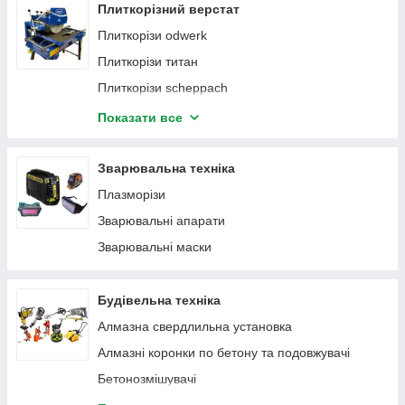
Плиткорізний верстат
Плиткорізи odwerk
Плиткорізи титан
Плиткорізи scheppach
Плиткорізи einhell
Показати все
Плиткорізи Forte
Плиткорізи LUX
Зварювальна техніка
Плиткорізи Ryobi
Плазморізи
Плиткорізи Procraft
Зварювальні апарати
Плиткорізи Елпром
Зварювальні маски
Верстат для свердління плитки Eibenstock
Плиткорізи INGCO
Будівельна техніка
Алмазна свердлильна установка
Алмазні коронки по бетону та подовжувачі
Бетонозмішувачі