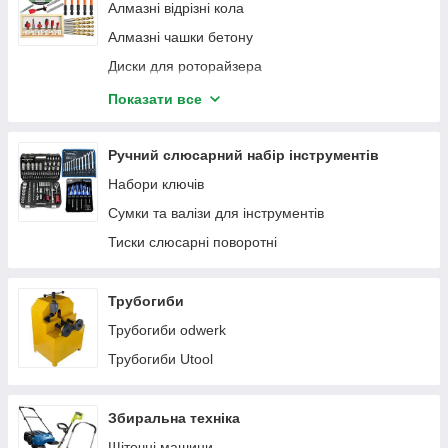
Алмазні відрізні кола
Алмазні чашки бетону
Диски для роторайзера
Диски по дереву та металу
Показати все
Набір бурів та свердел
Набір біт
Ручний слюсарний набір інструментів
Набір зубил, піка
Набори ключів
Набір насадок для шліфувальних машин та
Сумки та валізи для інструментів
мультитул.
Тиски слюсарні поворотні
Пиляльні полотна для стрічкових пилок
Підошви для шліфувальних машин
Трубогиби
Чистячий олівець для шліфувальних стрічок
Трубогиби odwerk
Шліфувальні стрічки
Трубогиби Utool
Шліфувальні круги для шліфувальних машин по
штукатурці
Збиральна техніка
Щіточні машини