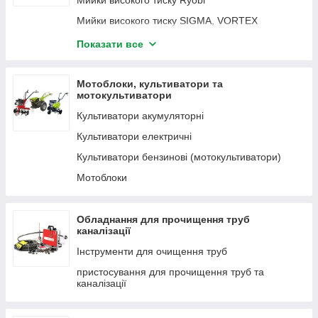
Мийки високого тиску Ryobi
Мийки високого тиску SIGMA, VORTEX
Мийки високого тиску PATRIOT
Показати все
Мийки високого тиску CROWN
Мийки високого тиску DWT
Мотоблоки, культиватори та
мотокультиватори
Мийки високого тиску QUALCAST
Культиватори акумуляторні
Мийки високого тиску Vitals
Культиватори електричні
Мийки високого тиску Einhell
Культиватори бензинові (мотокультиватори)
Мийки високого тиску Tekhmann
Мотоблоки
Мийки високого тиску Scheppach
Обладнання для прочищення труб
каналізації
Інструменти для очищення труб
пристосування для прочищення труб та
каналізації