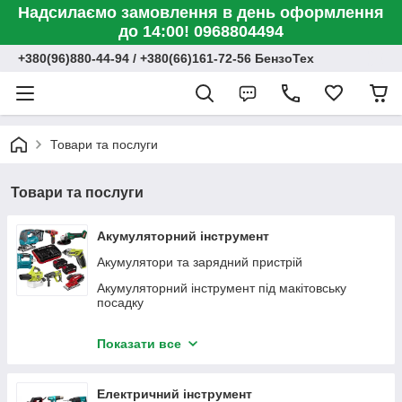
Надсилаємо замовлення в день оформлення
до 14:00! 0968804494
+380(96)880-44-94 / +380(66)161-72-56 БензоТех
Товари та послуги
Товари та послуги
Акумуляторний інструмент
Акумулятори та зарядний пристрій
Акумуляторний інструмент під макітовську
посадку
Акумуляторний набір інструментів
Показати все
Болгарки (кутова шліфувальна машина
акумуляторна)
Електричний інструмент
Болгарки прямі (пряма шліфувальна машина)