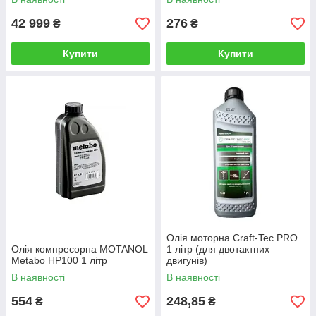
42 999
276
₴
₴
Купити
Купити
Олія моторна Craft-Tec PRO
Олія компресорна MOTANOL
1 літр (для двотактних
Metabo HP100 1 літр
двигунів)
В наявності
В наявності
554
248,85
₴
₴