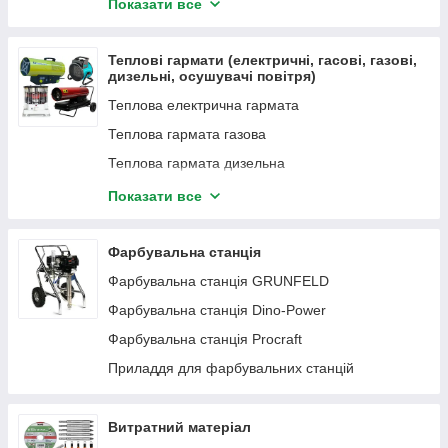
Вібратори для бетону
Показати все
Вал гнучкий для вібратора
Вібратори майданчикові
Теплові гармати (електричні, гасові, газові,
дизельні, осушувачі повітря)
Віброкаток
Теплова електрична гармата
Віброноги
Теплова гармата газова
Віброплити
Теплова гармата дизельна
Віброрейки
Осушувачі повітря промислові
Показати все
Аксесуари для дорожньо-будівельної техніки
конвектор
Затирочні машини
Фарбувальна станція
Оснащення та пристосування для затирочних
машин
Фарбувальна станція GRUNFELD
Скарифактор
Фарбувальна станція Dino-Power
Будівельні ходулі
Фарбувальна станція Procraft
Швонарізники
Приладдя для фарбувальних станцій
Витратний матеріал